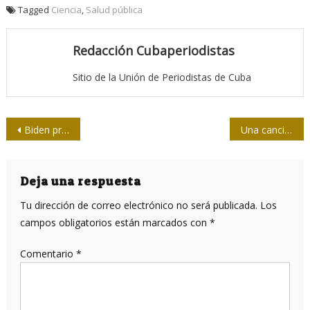
Tagged
Ciencia
,
Salud pública
Redacción Cubaperiodistas
Sitio de la Unión de Periodistas de Cuba
Navegación
Biden propone prohibir vehículos con tecnología de China y Rusia
Una canción periodística para Marta Valdés
de
entradas
Deja una respuesta
Tu dirección de correo electrónico no será publicada.
Los
campos obligatorios están marcados con
*
Comentario
*