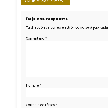
Navegación
Rusia revela el número de mercenarios extranjeros procesados que lucharon al lado de Ucrania
de
entradas
Deja una respuesta
Tu dirección de correo electrónico no será publicada
Comentario
*
Nombre
*
Correo electrónico
*