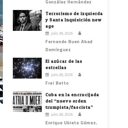
González Hernández
Terrorismo de izquierda
y Santa Inquisición new
age
julio 28, 2026
Fernando Buen Abad
Domínguez
El azúcar de las
estrellas
julio 28, 2026
Frei Betto
Cuba en la encrucijada
del “nuevo orden
trumpista/fascista”
julio 28, 2026
Enrique Ubieta Gómez.