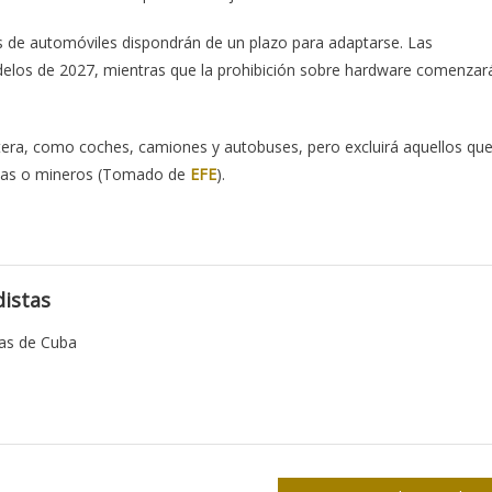
s de automóviles dispondrán de un plazo para adaptarse. Las
odelos de 2027, mientras que la prohibición sobre hardware comenzar
etera, como coches, camiones y autobuses, pero excluirá aquellos qu
colas o mineros (Tomado de
EFE
).
istas
tas de Cuba