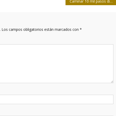
Caminar 10 mil pasos diarios: ¿son realmente necesarios para una buena salud?
.
Los campos obligatorios están marcados con
*