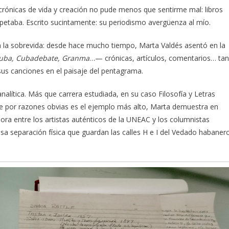
s crónicas de vida y creación no pude menos que sentirme mal: libros
respetaba. Escrito sucintamente: su periodismo avergüenza al mío.
n la sobrevida: desde hace mucho tiempo, Marta Valdés asentó en la
Cuba, Cubadebate, Granma
…— crónicas, artículos, comentarios… tan
us canciones en el paisaje del pentagrama.
analítica. Más que carrera estudiada, en su caso Filosofía y Letras
e por razones obvias es el ejemplo más alto, Marta demuestra en
ora entre los artistas auténticos de la UNEAC y los columnistas
a separación física que guardan las calles H e I del Vedado habaner