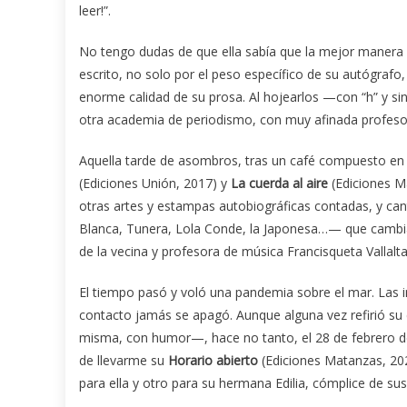
leer!”.
No tengo dudas de que ella sabía que la mejor manera d
escrito, no solo por el peso específico de su autógrafo
enorme calidad de su prosa. Al hojearlos —con “h” y s
otra academia de periodismo, con muy afinada profeso
Aquella tarde de asombros, tras un café compuesto en
(Ediciones Unión, 2017) y
La cuerda al aire
(Ediciones M
otras artes y estampas autobiográficas contadas, y ca
Blanca, Tunera, Lola Conde, la Japonesa…— que cambia
de la vecina y profesora de música Francisqueta Vallalt
El tiempo pasó y voló una pandemia sobre el mar. Las 
contacto jamás se apagó. Aunque alguna vez refirió su c
misma, con humor—, hace no tanto, el 28 de febrero de
de llevarme su
Horario abierto
(Ediciones Matanzas, 202
para ella y otro para su hermana Edilia, cómplice de su