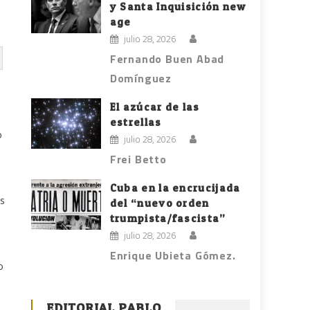
y Santa Inquisición new
age
julio 28, 2026
Fernando Buen Abad
Domínguez
El azúcar de las
estrellas
o
julio 28, 2026
Frei Betto
Cuba en la encrucijada
s
del “nuevo orden
trumpista/fascista”
julio 28, 2026
Enrique Ubieta Gómez.
o
EDITORIAL PABLO