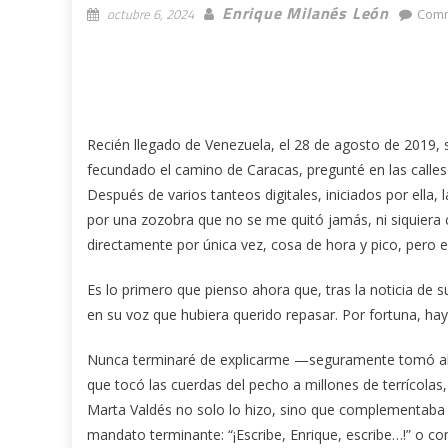
Enrique Milanés León
octubre 6, 2024
Comm
Recién llegado de Venezuela, el 28 de agosto de 2019, s
fecundado el camino de Caracas, pregunté en las calle
Después de varios tanteos digitales, iniciados por ell
por una zozobra que no se me quitó jamás, ni siquiera 
directamente por única vez, cosa de hora y pico, pero 
Es lo primero que pienso ahora que, tras la noticia d
en su voz que hubiera querido repasar. Por fortuna, ha
Nunca terminaré de explicarme —seguramente tomó al r
que tocó las cuerdas del pecho a millones de terrícola
Marta Valdés no solo lo hizo, sino que complementaba 
mandato terminante: “¡Escribe, Enrique, escribe…!” o c