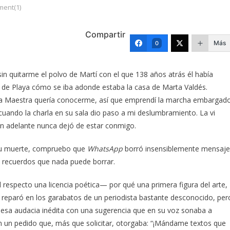
ent(1)
Compartir
Más
0
in quitarme el polvo de Martí con el que 138 años atrás él había
s de Playa cómo se iba adonde estaba la casa de Marta Valdés.
a, la Maestra quería conocerme, así que emprendí la marcha embargad
cuando la charla en su sala dio paso a mi deslumbramiento. La vi
en adelante nunca dejó de estar conmigo.
e su muerte, compruebo que
WhatsApp
borró insensiblemente mensaje
y recuerdos que nada puede borrar.
especto una licencia poética— por qué una primera figura del arte,
s, reparó en los garabatos de un periodista bastante desconocido, per
esa audacia inédita con una sugerencia que en su voz sonaba a
on un pedido que, más que solicitar, otorgaba: “¡Mándame textos que