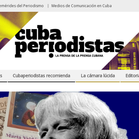
emérides del Periodismo
Medios de Comunicación en Cuba
s
Cubaperiodistas recomienda
La cámara lúcida
Editori