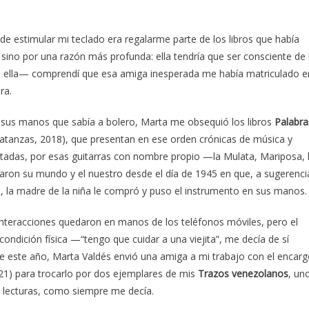
e estimular mi teclado era regalarme parte de los libros que había
, sino por una razón más profunda: ella tendría que ser consciente de 
in ella— comprendí que esa amiga inesperada me había matriculado e
ra.
 sus manos que sabía a bolero, Marta me obsequió los libros
Palabra
atanzas, 2018), que presentan en ese orden crónicas de música y
ntadas, por esas guitarras con nombre propio —la Mulata, Mariposa, 
ron su mundo y el nuestro desde el día de 1945 en que, a sugerenci
a, la madre de la niña le compró y puso el instrumento en sus manos.
interacciones quedaron en manos de los teléfonos móviles, pero el
ondición física —“tengo que cuidar a una viejita”, me decía de sí
 este año, Marta Valdés envió una amiga a mi trabajo con el encar
1) para trocarlo por dos ejemplares de mis
Trazos venezolanos
, un
s lecturas, como siempre me decía.