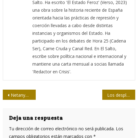
Salto. Ha escrito 'El Estado Feroz' (Verso, 2023)
una obra sobre la historia reciente de España
orientada hacia las prácticas de represión y
coerción llevadas a cabo desde distintas
instancias y organismos del Estado. Ha
participado en los debates de Hora 25 (Cadena
Ser), Carne Cruda y Canal Red. En El Salto,
escribe sobre política nacional e internacional y
mantiene una carta mensual a socias llamada
'Redactor en Crisis'.
Navegación
Netanyahu: genocida empoderado
Los desplazamientos, otra forma de matar en Gaza
de
entradas
Deja una respuesta
Tu dirección de correo electrónico no será publicada.
Los
campos obligatorios están marcados con
*