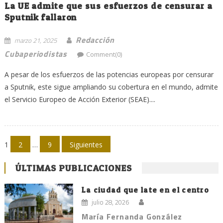
La UE admite que sus esfuerzos de censurar a
Sputnik fallaron
Redacción
marzo 21, 2025
Cubaperiodistas
Comment(0)
A pesar de los esfuerzos de las potencias europeas por censurar
a Sputnik, este sigue ampliando su cobertura en el mundo, admite
el Servicio Europeo de Acción Exterior (SEAE)....
Navegación
1
2
…
9
Siguientes
de
ÚLTIMAS PUBLICACIONES
entradas
La ciudad que late en el centro
julio 28, 2026
María Fernanda González