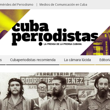
emérides del Periodismo
Medios de Comunicación en Cuba
s
Cubaperiodistas recomienda
La cámara lúcida
Editori