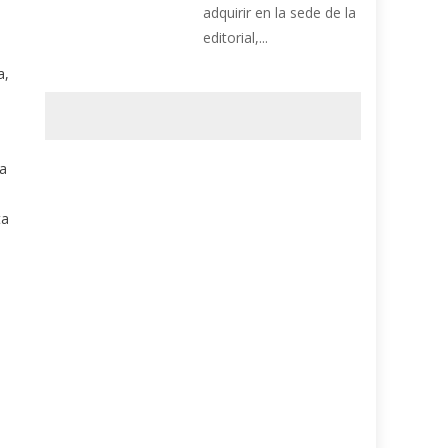
adquirir en la sede de la
editorial,...
a,
a
ta