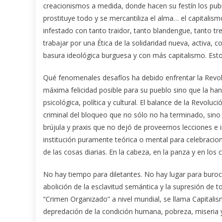
creacionismos a medida, donde hacen su festín los publi
prostituye todo y se mercantiliza el alma… el capitali
infestado con tanto traidor, tanto blandengue, tanto t
trabajar por una Ética de la solidaridad nueva, activa,
basura ideológica burguesa y con más capitalismo. Esto 
Qué fenomenales desafíos ha debido enfrentar la Revo
máxima felicidad posible para su pueblo sino que la ha
psicológica, política y cultural. El balance de la Revolu
criminal del bloqueo que no sólo no ha terminado, sino
brújula y praxis que no dejó de proveernos lecciones e 
institución puramente teórica o mental para celebracion
de las cosas diarias. En la cabeza, en la panza y en los 
No hay tiempo para diletantes. No hay lugar para burocra
abolición de la esclavitud semántica y la supresión de
“Crimen Organizado” a nivel mundial, se llama Capitalism
depredación de la condición humana, pobreza, miseria 