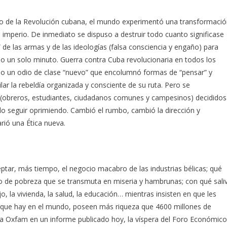
nto de la Revolución cubana, el mundo experimentó una transformaci
l imperio. De inmediato se dispuso a destruir todo cuanto significase
 de las armas y de las ideologías (falsa consciencia y engaño) para
do un solo minuto. Guerra contra Cuba revolucionaria en todos los
como un odio de clase “nuevo” que encolumnó formas de “pensar” y
lar la rebeldía organizada y consciente de su ruta. Pero se
(obreros, estudiantes, ciudadanos comunes y campesinos) decididos
do seguir oprimiendo. Cambió el rumbo, cambió la dirección y
rió una Ética nueva.
tar, más tiempo, el negocio macabro de las industrias bélicas; qué
lo de pobreza que se transmuta en miseria y hambrunas; con qué sali
, la vivienda, la salud, la educación… mientras insisten en que les
 que hay en el mundo, poseen más riqueza que 4600 millones de
la Oxfam en un informe publicado hoy, la víspera del Foro Económico