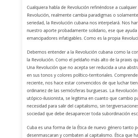
Cualquiera habla de Revolución refiriéndose a cualquie
Revolución, realmente cambia paradigmas o solamente 
seriedad, la Revolución cubana nos interpelará. Nos ha
nuestro aporte probadamente solidario, ese que ayuda
emancipadores infatigables. Como es la propia Revoluc
Debemos entender a la Revolución cubana como la con
la Revolución. Como el peldaño más alto de la praxis que
Una Revolución que no acepta ser reducida a una abstra
en sus tonos y colores político-territoriales. Comprende
reciente, nos hace estar convencidos de que luchar tie
ordinariez de las semiósferas burguesas. La Revolución 
utópico-ilusionista, se legitima en cuanto que cambio p
necesidad para salir del capitalismo, sin tergiversacion
sociedad que debe desaparecer toda subordinación esc
Cuba es una forma de la Ética de nuevo género tanto po
desenmascaran y combaten al capitalismo. Ética que ha