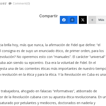
uez
Comment(0)
Compartir
Más
0
 brilla hoy, más que nunca, la afirmación de Fidel que define: “el
al consigna es de suyo un enunciado ético, de primer orden, para los
revolución? No operemos esto con “manuales”. El carácter “universal”
a aún siendo su epicentro. Esa era la voluntad de Fidel. En el
 gesta una de las corrientes éticas más importantes de nuestro tiempo
revolución en la ética y para la ética. Y la Revolución en Cuba es una
 trabajadora, ahogado en falacias “informativas”, atiborrado de
gor de la Revolución cubana con su apuesta ética revolucionaria. En u
 saturado por petulantes y mediocres, doctorados en nadería y