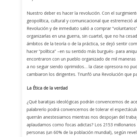
Nuestro deber es hacer la revolución. Con el surgimie
geopolítica, cultural y comunicacional que estremeció a
Revolución y de inmediato salió a comprar “voluntarios”
organizarlas en una guerra, sin cuartel, que no ha cesa
ámbitos de la teoría o de la práctica, se dejó sentir 
hacer “política” –en su sentido más burgués- para aniqui
encontraron con un pueblo organizado de mil maneras 
a no seguir siendo oprimidos… la clase opresora no pu
cambiaron los dirigentes. Triunfó una Revolución que pa
La Ética de la verdad
¿Qué baratijas ideológicas podrán convencernos de acep
palabrerío podrá convencernos de tolerar el espectácu
querrán anestesiarnos mientras nos despojan del trabajo
aplaudamos como focas adictas? Los 2153 millonarios
personas (un 60% de la población mundial), según reve