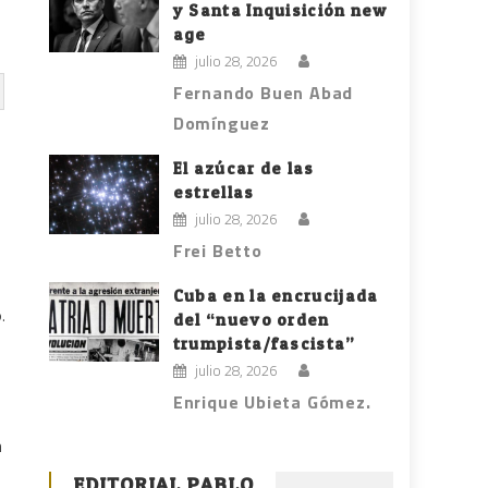
y Santa Inquisición new
age
julio 28, 2026
Fernando Buen Abad
Domínguez
El azúcar de las
estrellas
julio 28, 2026
Frei Betto
Cuba en la encrucijada
.
del “nuevo orden
trumpista/fascista”
julio 28, 2026
Enrique Ubieta Gómez.
n
EDITORIAL PABLO