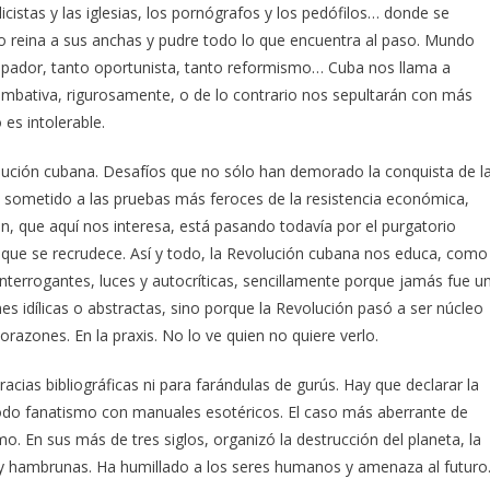
cistas y las iglesias, los pornógrafos y los pedófilos… donde se
smo reina a sus anchas y pudre todo lo que encuentra al paso. Mundo
repador, tanto oportunista, tanto reformismo… Cuba nos llama a
 combativa, rigurosamente, o de lo contrario nos sepultarán con más
es intolerable.
lución cubana. Desafíos que no sólo han demorado la conquista de l
n sometido a las pruebas más feroces de la resistencia económica,
ción, que aquí nos interesa, está pasando todavía por el purgatorio
 que se recrudece. Así y todo, la Revolución cubana nos educa, como
interrogantes, luces y autocríticas, sencillamente porque jamás fue u
es idílicas o abstractas, sino porque la Revolución pasó a ser núcleo
corazones. En la praxis. No lo ve quien no quiere verlo.
cias bibliográficas ni para farándulas de gurús. Hay que declarar la
 todo fanatismo con manuales esotéricos. El caso más aberrante de
o. En sus más de tres siglos, organizó la destrucción del planeta, la
y hambrunas. Ha humillado a los seres humanos y amenaza al futuro