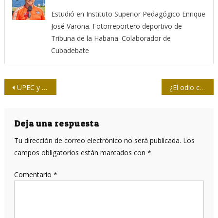
Estudió en Instituto Superior Pedagógico Enrique
José Varona. Fotorreportero deportivo de
Tribuna de la Habana. Colaborador de
Cubadebate
Navegación
UPEC y Federación… un abrazo entre prensa y mujer
¿El odio como plan?
de
entradas
Deja una respuesta
Tu dirección de correo electrónico no será publicada.
Los
campos obligatorios están marcados con
*
Comentario
*