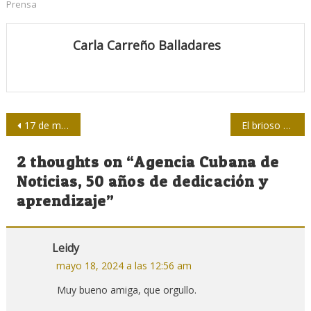
Prensa
Carla Carreño Balladares
Navegación
17 de mayo: ¿La tierra en nuestra carne?
El brioso Baconao, última cabalgadura de José Martí
de
2 thoughts on “
Agencia Cubana de
entradas
Noticias, 50 años de dedicación y
aprendizaje
”
Leidy
mayo 18, 2024 a las 12:56 am
Muy bueno amiga, que orgullo.