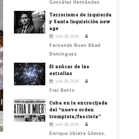
González Hernández
Terrorismo de izquierda
y Santa Inquisición new
age
julio 28, 2026
Fernando Buen Abad
Domínguez
El azúcar de las
estrellas
julio 28, 2026
Frei Betto
Cuba en la encrucijada
del “nuevo orden
trumpista/fascista”
julio 28, 2026
Enrique Ubieta Gómez.