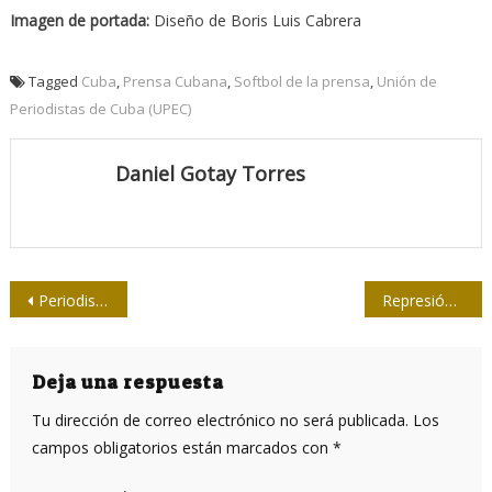
Imagen de portada:
Diseño de Boris Luis Cabrera
Tagged
Cuba
,
Prensa Cubana
,
Softbol de la prensa
,
Unión de
Periodistas de Cuba (UPEC)
Daniel Gotay Torres
Navegación
Periodistas al terreno
Represión en Argentina deja 60 heridos y arrestos
de
entradas
Deja una respuesta
Tu dirección de correo electrónico no será publicada.
Los
campos obligatorios están marcados con
*