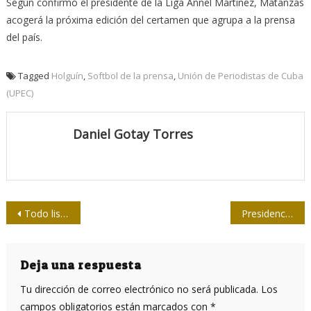
Según confirmó el presidente de la Liga Annel Martínez, Matanzas
acogerá la próxima edición del certamen que agrupa a la prensa
del país.
Tagged
Holguín
,
Softbol de la prensa
,
Unión de Periodistas de Cuba
(UPEC)
Daniel Gotay Torres
Navegación
Todo listo para disputar las semifinales
Presidencia de la UPEC rindió homenaje a Fidel en Birán
de
entradas
Deja una respuesta
Tu dirección de correo electrónico no será publicada.
Los
campos obligatorios están marcados con
*