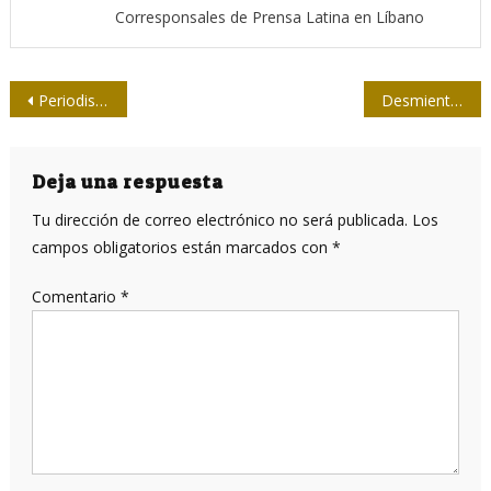
Corresponsales de Prensa Latina en Líbano
Navegación
Periodistas en congreso: ni catarsis, ni apología
Desmienten narrativa israelí sobre bombardeo a hospital en Gaza
de
entradas
Deja una respuesta
Tu dirección de correo electrónico no será publicada.
Los
campos obligatorios están marcados con
*
Comentario
*