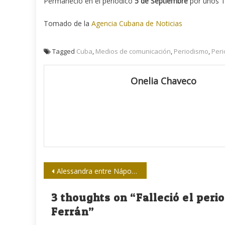
Permaneció en el periódico
5 de Septiembre
por unos 1
Tomado de la
Agencia Cubana de Noticias
Tagged
Cuba
,
Medios de comunicación
,
Periodismo
,
Peri
Onelia Chaveco
Navegación
Alessandra entre Nápoles y La Habana
de
3 thoughts on “
Falleció el per
entradas
Ferrán
”