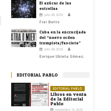
El azúcar de las
estrellas
julio 28, 2026
Frei Betto
Cuba en la encrucijada
del “nuevo orden
trumpista/fascista”
julio 28, 2026
Enrique Ubieta Gómez.
EDITORIAL PABLO
EDITORIAL PABLO
Libros en venta
de la Editorial
Pablo
noviembre 13, 2025