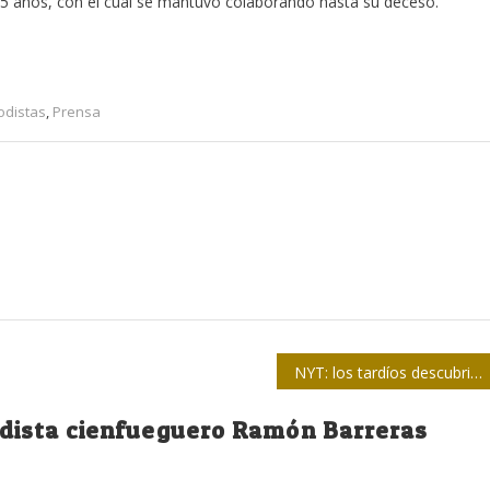
5 años, con el cual se mantuvo colaborando hasta su deceso.
odistas
,
Prensa
NYT: los tardíos descubrimientos del periódico estadounidense
iodista cienfueguero Ramón Barreras