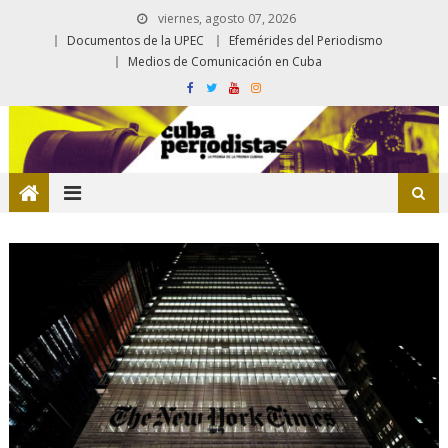
viernes, agosto 07, 2026
Documentos de la UPEC
Efemérides del Periodismo
Medios de Comunicación en Cuba