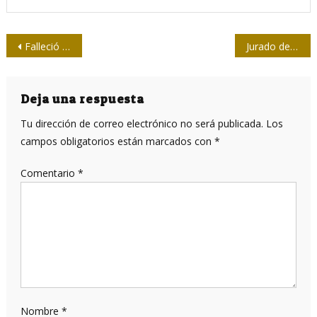
Navegación
Falleció el periodista cienfueguero Ramón Barreras Ferrán
Jurado del Concurso 26 de Julio
de
entradas
Deja una respuesta
Tu dirección de correo electrónico no será publicada.
Los
campos obligatorios están marcados con
*
Comentario
*
Nombre
*