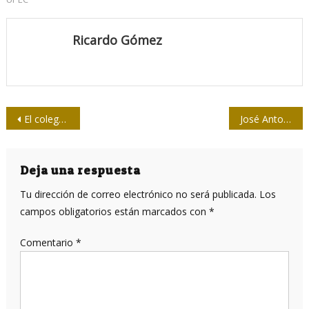
Ricardo Gómez
Navegación
El colega Juan Gualberto «abre» Jornada de la Prensa
José Antonio Fulgueiras lanza crónicas de 90 millas
de
entradas
Deja una respuesta
Tu dirección de correo electrónico no será publicada.
Los
campos obligatorios están marcados con
*
Comentario
*