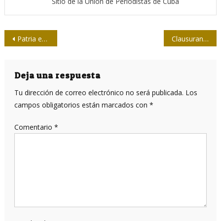
Sitio de la Unión de Periodistas de Cuba
Navegación
Patria en imágenes
Clausuran Segundo Coloquio Patria contra el bloqueo digital
de
entradas
Deja una respuesta
Tu dirección de correo electrónico no será publicada.
Los
campos obligatorios están marcados con
*
Comentario
*