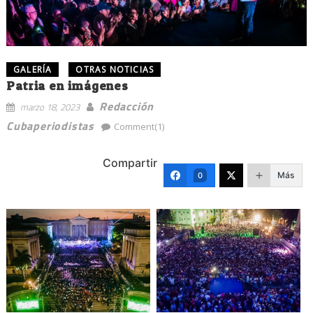
GALERÍA
OTRAS NOTICIAS
Patria en imágenes
Redacción
marzo 18, 2023
Cubaperiodistas
Comment(1)
Compartir
Más
0