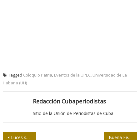
Tagged
Coloquio Patria
,
Eventos de la UPEC
,
Universidad de La
Habana (UH)
Redacción Cubaperiodistas
Sitio de la Unión de Periodistas de Cuba
Navegación
Luces sobre Cuba
Buena Fe impregnó a Cuba amor y optimismo