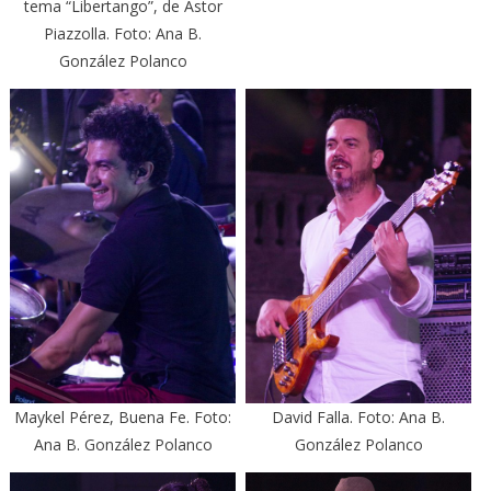
tema “Libertango”, de Astor
Piazzolla. Foto: Ana B.
González Polanco
Maykel Pérez, Buena Fe. Foto:
David Falla. Foto: Ana B.
Ana B. González Polanco
González Polanco