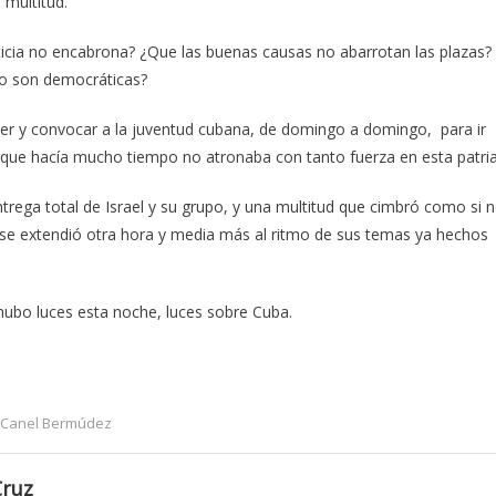
 multitud.
sticia no encabrona? ¿Que las buenas causas no abarrotan las plazas?
no son democráticas?
cer y convocar a la juventud cubana, de domingo a domingo, para ir
te que hacía mucho tiempo no atronaba con tanto fuerza en esta patria
rega total de Israel y su grupo, y una multitud que cimbró como si 
 se extendió otra hora y media más al ritmo de sus temas ya hechos
 hubo luces esta noche, luces sobre Cuba.
z-Canel Bermúdez
Cruz