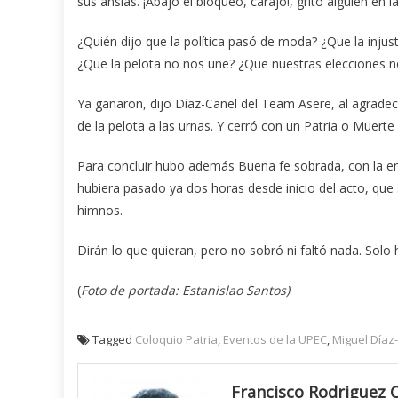
sus ansias. ¡Abajo el bloqueo, carajo!, gritó alguien en la
¿Quién dijo que la política pasó de moda? ¿Que la inju
¿Que la pelota no nos une? ¿Que nuestras elecciones 
Ya ganaron, dijo Díaz-Canel del Team Asere, al agrade
de la pelota a las urnas. Y cerró con un Patria o Muer
Para concluir hubo además Buena fe sobrada, con la ent
hubiera pasado ya dos horas desde inicio del acto, que
himnos.
Dirán lo que quieran, pero no sobró ni faltó nada. Solo
(
Foto de portada: Estanislao Santos)
.
Tagged
Coloquio Patria
,
Eventos de la UPEC
,
Miguel Día
Francisco Rodriguez 