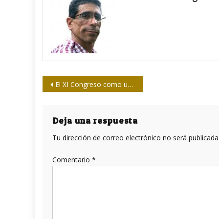
Navegación
El XI Congreso como una clase de periodismo
de
entradas
Deja una respuesta
Tu dirección de correo electrónico no será publicada
Comentario
*