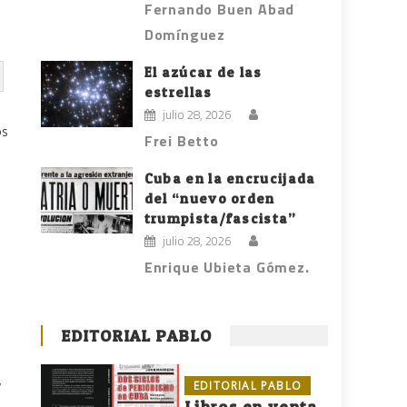
Fernando Buen Abad
Domínguez
El azúcar de las
estrellas
julio 28, 2026
os
Frei Betto
Cuba en la encrucijada
del “nuevo orden
trumpista/fascista”
julio 28, 2026
Enrique Ubieta Gómez.
EDITORIAL PABLO
y
EDITORIAL PABLO
Libros en venta