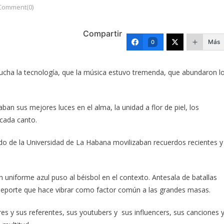
Comment(0)
Compartir
Más
0
ucha la tecnología, que la música estuvo tremenda, que abundaron l
aban sus mejores luces en el alma, la unidad a flor de piel, los
 cada canto.
o de la Universidad de La Habana movilizaban recuerdos recientes y
n uniforme azul puso al béisbol en el contexto. Antesala de batallas
 deporte que hace vibrar como factor común a las grandes masas.
ares y sus referentes, sus youtubers y sus influencers, sus canciones 