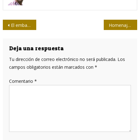
Navegación
El embajador que no maneja a Cuba
Homenaje de Cuba a la Prensa Revolucionaria de Vietnam (+ vídeos)
de
entradas
Deja una respuesta
Tu dirección de correo electrónico no será publicada.
Los
campos obligatorios están marcados con
*
Comentario
*