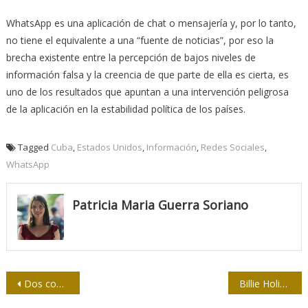
WhatsApp es una aplicación de chat o mensajería y, por lo tanto,
no tiene el equivalente a una “fuente de noticias”, por eso la
brecha existente entre la percepción de bajos niveles de
información falsa y la creencia de que parte de ella es cierta, es
uno de los resultados que apuntan a una intervención peligrosa
de la aplicación en la estabilidad política de los países.
Tagged
Cuba
,
Estados Unidos
,
Información
,
Redes Sociales
,
WhatsApp
Patricia Maria Guerra Soriano
Navegación
Dos congresos de la UPEC en un mismo Mayabeque
Billie Holiday y los torcidos frutos del racismo