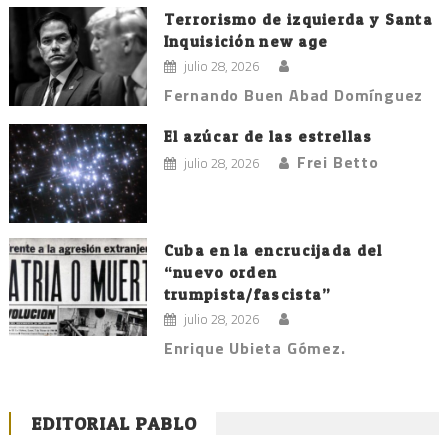
Terrorismo de izquierda y Santa
Inquisición new age
julio 28, 2026
Fernando Buen Abad Domínguez
El azúcar de las estrellas
Frei Betto
julio 28, 2026
Cuba en la encrucijada del
“nuevo orden
trumpista/fascista”
julio 28, 2026
Enrique Ubieta Gómez.
EDITORIAL PABLO