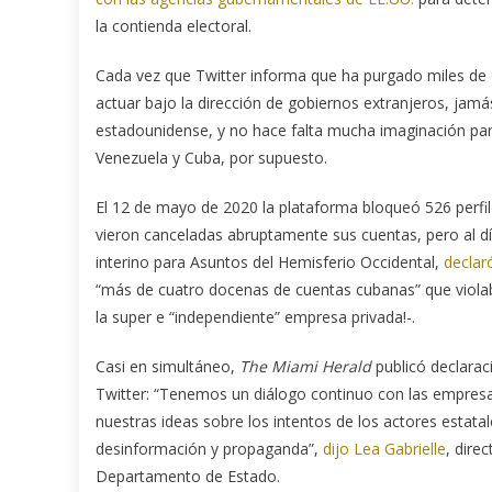
la contienda electoral.
Cada vez que Twitter informa que ha purgado miles de
actuar bajo la dirección de gobiernos extranjeros, jam
estadounidense, y no hace falta mucha imaginación para 
Venezuela y Cuba, por supuesto.
El 12 de mayo de 2020 la plataforma bloqueó 526 perfile
vieron canceladas abruptamente sus cuentas, pero al dí
interino para Asuntos del Hemisferio Occidental,
declar
“más de cuatro docenas de cuentas cubanas” que violaba
la super e “independiente” empresa privada!-.
Casi en simultáneo,
The Miami Herald
publicó declarac
Twitter: “Tenemos un diálogo continuo con las empresa
nuestras ideas sobre los intentos de los actores estata
desinformación y propaganda”,
dijo Lea Gabrielle
, dire
Departamento de Estado.