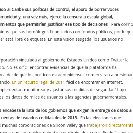
do al Caribe sus políticas de control, el apuro de borrar voces
munidad y, una vez más, ejerce la censura a escala global,
ientos que permitirían justificar ese tipo de decisiones
. Para colm
uinos que sus homólogos financiados con fondos públicos, por lo qu
lar está libre de etiqueta. En esta visión sesgada, los usuarios no
poración vinculada al gobierno de Estados Unidos como Twitter la
o. No es difícil encontrar evidencias de que la plataforma ha
nca desde que los políticos estadounidenses comenzaran a presionar
enido.
En un recurso legal de 2011
fácil de encontrar en Internet,
mplementar, monitorear y ajustar sus medidas de seguridad” bajo
s los datos de miles de usuarios a las agencias gubernamentales.
 encabeza la lista de los gobiernos que exigen la entrega de datos a
e cuentas de usuarios cedidas desde 2013.
En las elecciones que
as muchas corporaciones de Silicon Valley que
trabajaron directament
minar qué contenidos deberían ser eliminados con el fin de “asegurar