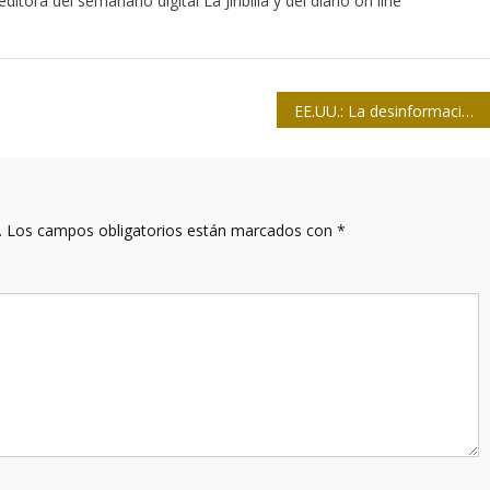
itora del semanario digital La Jiribilla y del diario on line
EE.UU.: La desinformación en español incrementa a la par con el tono político
.
Los campos obligatorios están marcados con
*