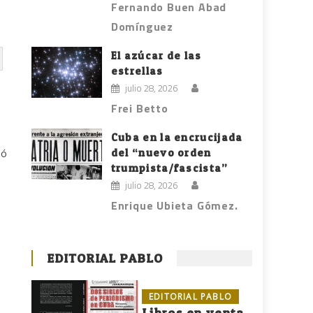
Fernando Buen Abad
Domínguez
El azúcar de las
estrellas
julio 28, 2026
Frei Betto
Cuba en la encrucijada
del “nuevo orden
jó
trumpista/fascista”
julio 28, 2026
Enrique Ubieta Gómez.
EDITORIAL PABLO
EDITORIAL PABLO
Libros en venta