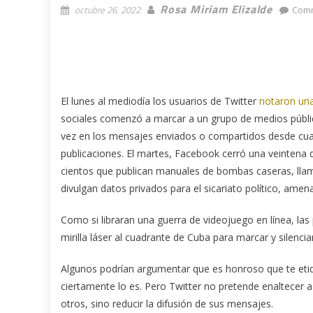
Rosa Miriam Elizalde
octubre 26, 2022
Comm
El lunes al mediodía los usuarios de Twitter
notaron una
sociales comenzó a marcar a un grupo de medios público
vez en los mensajes enviados o compartidos desde cualq
publicaciones. El martes, Facebook cerró una veintena d
cientos que publican manuales de bombas caseras, lla
divulgan datos privados para el sicariato político, ame
Como si libraran una guerra de videojuego en línea, la
mirilla láser al cuadrante de Cuba para marcar y silen
Algunos podrían argumentar que es honroso que te eti
ciertamente lo es. Pero Twitter no pretende enaltecer 
otros, sino reducir la difusión de sus mensajes.