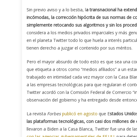
Sin previo aviso y a lo bestia, l
a transnacional ha extendi
incómodas, la corrección hipócrita de sus normas de co
simplemente retocando sus algoritmos y sin los procedim
considera a los medios privados imparciales y más gen
en el planeta Twitter todo lo que huela a interés particu
tienen derecho a juzgar el contenido por sus méritos.
Pero el mayor absurdo de todo esto es que sea una cor
que etiqueta a otros como “medios afiliados” a un estad
trabajado en intimidad cada vez mayor con la Casa Bla
a las empresas tecnológicas para que regularan el cont
Twitter acordó con la Comisión Federal de Comercio “i
observación del gobierno y ha entregado desde entonce
La revista
Forbes
publicó en agosto
que E
stados Unidos
las plataformas tecnológicas, con casi dos millones d
llevaron a Biden a la Casa Blanca, Twitter fue una de l
con las agencias gubernamentales de EE.UU.
para deter