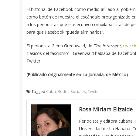
El historial de Facebook como medio afiliado al gobie
como botón de muestra el escándalo protagonizado en 2
a los periodistas que el ejecutivo compilaba listas de 
para que Facebook “pueda eliminarlos”.
El periodista Glenn Greenwald, de
The Intercept
,
reacci
clásicos del fascismo”. Greenwald hablaba de Facebook,
Twitter.
(Publicado originalmente en La Jornada, de México)
Tagged
Cuba
,
Redes Sociales
,
Twitter
Rosa Miriam Elizalde
Periodista y editora cubana,
Universidad de La Habana. Co