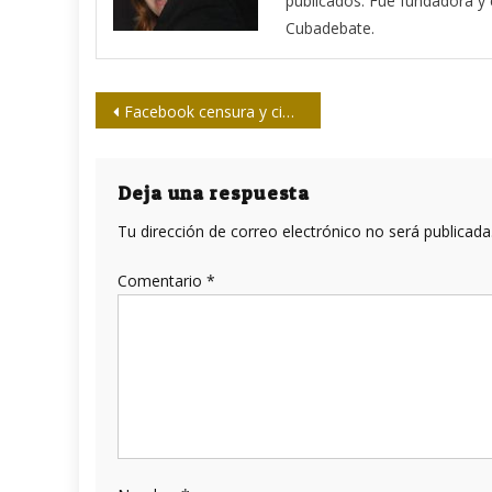
publicados. Fue fundadora y ed
Cubadebate.
Navegación
Facebook censura y cierra página del sitio Razones de Cuba
de
entradas
Deja una respuesta
Tu dirección de correo electrónico no será publicada
Comentario
*