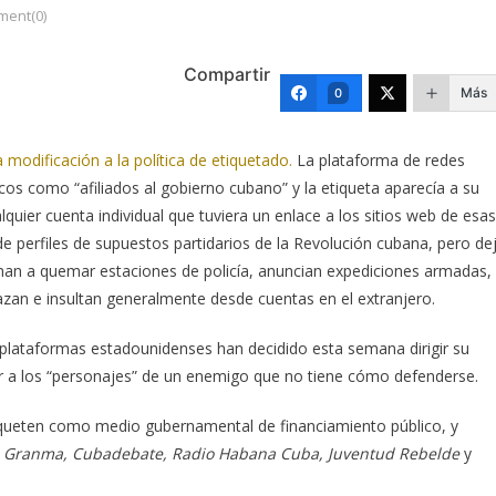
ent(0)
Compartir
Más
0
 modificación a la política de etiquetado.
La plataforma de redes
s como “afiliados al gobierno cubano” y la etiqueta aparecía a su
uier cuenta individual que tuviera un enlace a los sitios web de esas
e perfiles de supuestos partidarios de la Revolución cubana, pero de
man a quemar estaciones de policía, anuncian expediciones armadas,
nazan e insultan generalmente desde cuentas en el extranjero.
s plataformas estadounidenses han decidido esta semana dirigir su
ciar a los “personajes” de un enemigo que no tiene cómo defenderse.
queten como medio gubernamental de financiamiento público, y
a
Granma, Cubadebate, Radio Habana Cuba, Juventud Rebelde
y