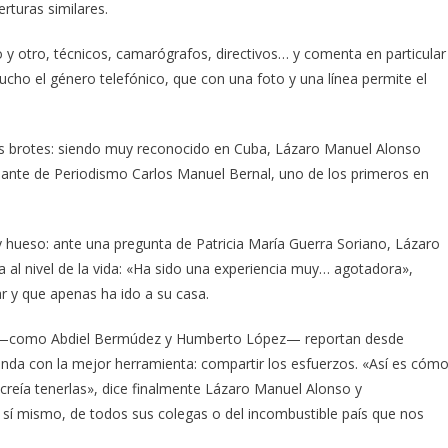
rturas similares.
do y otro, técnicos, camarógrafos, directivos… y comenta en particular
cho el género telefónico, que con una foto y una línea permite el
us brotes: siendo muy reconocido en Cuba, Lázaro Manuel Alonso
ante de Periodismo Carlos Manuel Bernal, uno de los primeros en
hueso: ante una pregunta de Patricia María Guerra Soriano, Lázaro
al nivel de la vida: «Ha sido una experiencia muy… agotadora»,
ar y que apenas ha ido a su casa.
ón —como Abdiel Bermúdez y Humberto López— reportan desde
blinda con la mejor herramienta: compartir los esfuerzos. «Así es cómo
creía tenerlas», dice finalmente Lázaro Manuel Alonso y
 sí mismo, de todos sus colegas o del incombustible país que nos