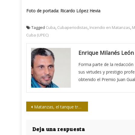
Foto de portada: Ricardo López Hevia
Tagged
Cuba
,
Cubaperiodistas
,
Incendio en Matanzas
,
M
Cuba (UPEC)
Enrique Milanés León
Forma parte de la redacción 
sus virtudes y prestigio prof
obtenido el Premio Juan Gual
Navegación
Matanzas, el tanque tres y la esperanza
de
entradas
Deja una respuesta