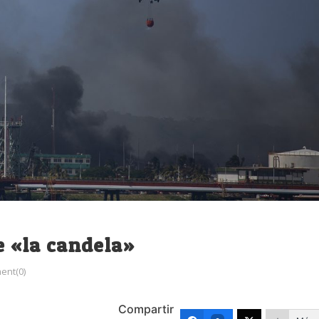
e «la candela»
nt(0)
Compartir