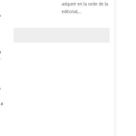
adquirir en la sede de la
editorial,...
o
a
r
n
 a