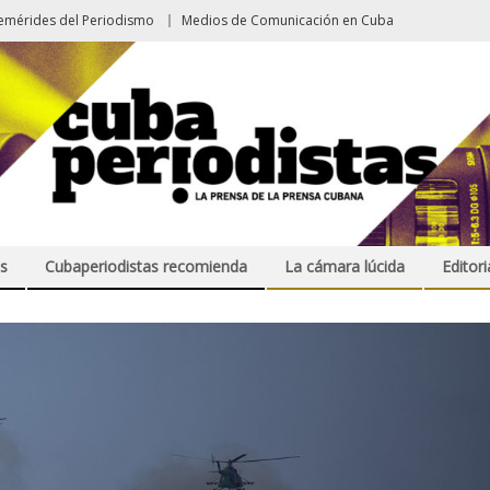
emérides del Periodismo
Medios de Comunicación en Cuba
s
Cubaperiodistas recomienda
La cámara lúcida
Editori