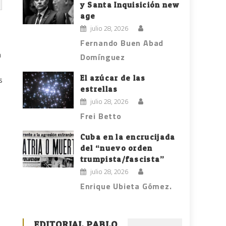
y Santa Inquisición new
age
julio 28, 2026
Fernando Buen Abad
a
Domínguez
El azúcar de las
s
estrellas
julio 28, 2026
Frei Betto
e
Cuba en la encrucijada
del “nuevo orden
trumpista/fascista”
julio 28, 2026
Enrique Ubieta Gómez.
EDITORIAL PABLO