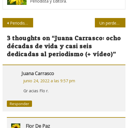
Periodista y Editora.
Navegación
Periodistas cubanos agasajados por sindicato nacional de cultura
Un perdedor de sus propias apuestas
de
3 thoughts on “
Juana Carrasco: ocho
entradas
décadas de vida y casi seis
dedicadas al periodismo (+ vídeo)
”
Juana Carrasco
junio 24, 2022 a las 9:57 pm
Gr acias Flo r.
Responder
Flor De Paz