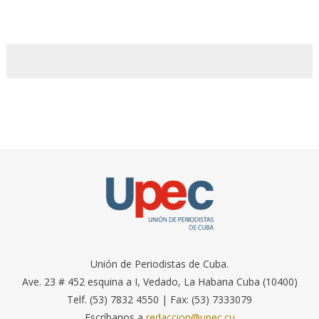
Unión de Periodistas de Cuba.
Ave. 23 # 452 esquina a I, Vedado, La Habana Cuba (10400)
Telf. (53) 7832 4550 | Fax: (53) 7333079
Escríbanos a
redaccion@upec.cu