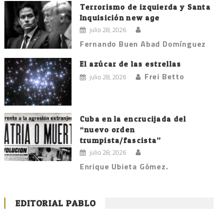
Terrorismo de izquierda y Santa
Inquisición new age
julio 28, 2026
Fernando Buen Abad Domínguez
El azúcar de las estrellas
Frei Betto
julio 28, 2026
Cuba en la encrucijada del
“nuevo orden
trumpista/fascista”
julio 28, 2026
Enrique Ubieta Gómez.
EDITORIAL PABLO