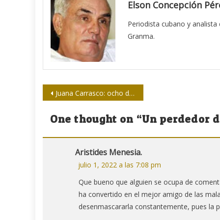
Elson Concepción Pér
Periodista cubano y analista
Granma.
Navegación
Juana Carrasco: ocho décadas de vida y casi seis dedicadas al periodismo (+ vídeo)
de
One thought on “
Un perdedor d
entradas
Aristides Menesia.
julio 1, 2022 a las 7:08 pm
Que bueno que alguien se ocupa de comentar
ha convertido en el mejor amigo de las mala
desenmascararla constantemente, pues la pr