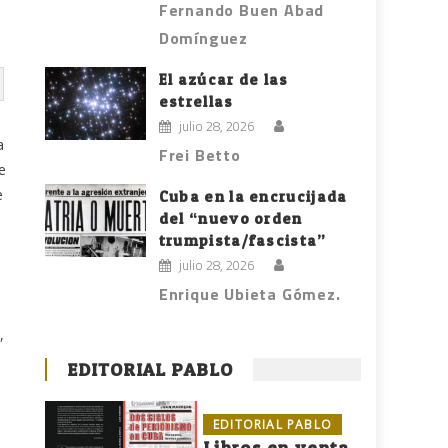
Fernando Buen Abad
Domínguez
El azúcar de las
estrellas
julio 28, 2026
a
Frei Betto
e
e
Cuba en la encrucijada
del “nuevo orden
trumpista/fascista”
julio 28, 2026
Enrique Ubieta Gómez.
,
EDITORIAL PABLO
EDITORIAL PABLO
Libros en venta