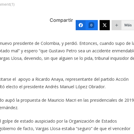
ment(1)
Compartir
Más
0
nuevo presidente de Colombia, y perdió. Entonces, cuando supo de l
 votado mal” y espero “que Gustavo Petro sea un accidente enmendabl
rgas Llosa, devenido, sin que alguien se lo pida, tribunal inquisidor d
citarse el apoyo a Ricardo Anaya, representante del partido Acción
ltó electo el presidente Andrés Manuel López Obrador.
o aupó la propuesta de Mauricio Macri en las presidenciales de 2019
Fernández.
el golpe de estado auspiciado por la Organización de Estados
gobierno de facto, Vargas Llosa estaba “seguro” de que el vencedor