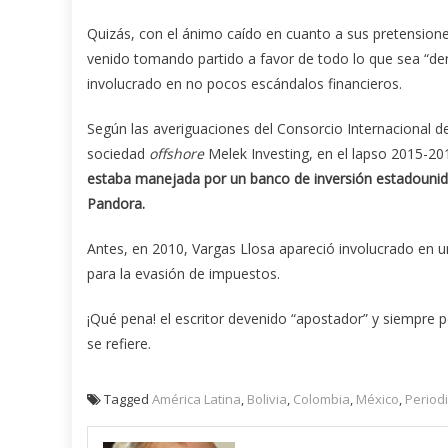
Quizás, con el ánimo caído en cuanto a sus pretension
venido tomando partido a favor de todo lo que sea “der
involucrado en no pocos escándalos financieros.
Según las averiguaciones del Consorcio Internacional de
sociedad
offshore
Melek Investing, en el lapso 2015-2
estaba manejada por un banco de inversión estadounide
Pandora
.
Antes, en 2010, Vargas Llosa apareció involucrado en 
para la evasión de impuestos.
¡Qué pena! el escritor devenido “apostador” y siempre 
se refiere.
Tagged
América Latina
,
Bolivia
,
Colombia
,
México
,
Period