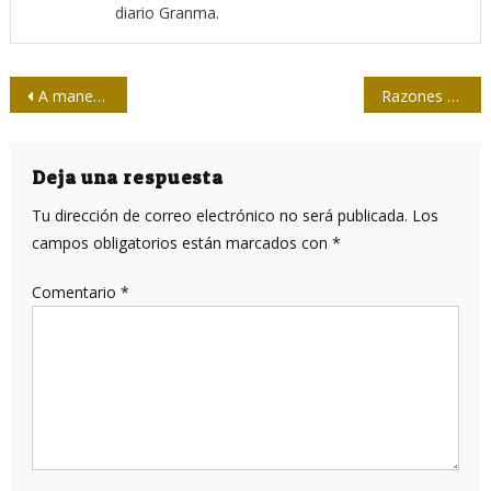
diario Granma.
Navegación
A manera de prólogo
Razones de José Martí para estar presente en la guerra
de
entradas
Deja una respuesta
Tu dirección de correo electrónico no será publicada.
Los
campos obligatorios están marcados con
*
Comentario
*