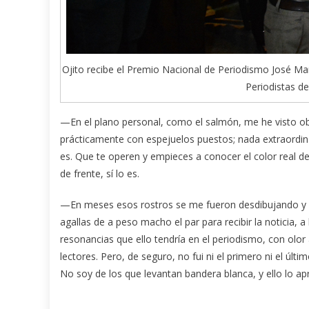
Ojito recibe el Premio Nacional de Periodismo José Mar
Periodistas de
—En el plano personal, como el salmón, me he visto obl
prácticamente con espejuelos puestos; nada extraordin
es. Que te operen y empieces a conocer el color real d
de frente, sí lo es.
—En meses esos rostros se me fueron desdibujando y h
agallas de a peso macho el par para recibir la noticia, 
resonancias que ello tendría en el periodismo, con olor 
lectores. Pero, de seguro, no fui ni el primero ni el úl
No soy de los que levantan bandera blanca, y ello lo ap