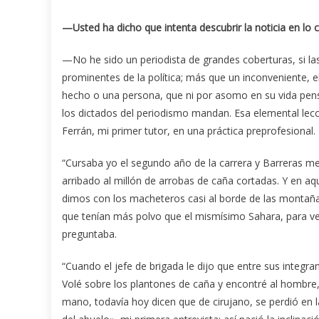
—Usted ha dicho que intenta descubrir la noticia en lo
—No he sido un periodista de grandes coberturas, si las
prominentes de la política; más que un inconveniente, e
hecho o una persona, que ni por asomo en su vida pens
los dictados del periodismo mandan. Esa elemental lec
Ferrán, mi primer tutor, en una práctica preprofesional.
“Cursaba yo el segundo año de la carrera y Barreras m
arribado al millón de arrobas de caña cortadas. Y en a
dimos con los macheteros casi al borde de las montaña
que tenían más polvo que el mismísimo Sahara, para v
preguntaba.
“Cuando el jefe de brigada le dijo que entre sus integ
Volé sobre los plantones de caña y encontré al hombre, q
mano, todavía hoy dicen que de cirujano, se perdió en l