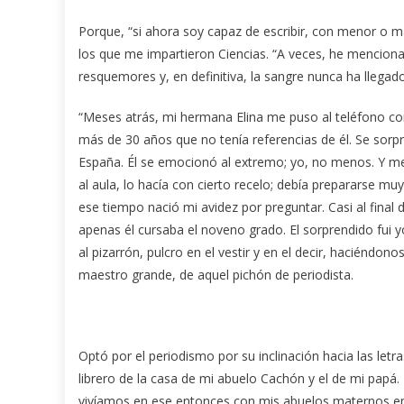
Porque, “si ahora soy capaz de escribir, con menor o m
los que me impartieron Ciencias. “A veces, he mencio
resquemores y, en definitiva, la sangre nunca ha llegado 
“Meses atrás, mi hermana Elina me puso al teléfono co
más de 30 años que no tenía referencias de él. Se sorpr
España. Él se emocionó al extremo; yo, no menos. Y me
al aula, lo hacía con cierto recelo; debía prepararse 
ese tiempo nació mi avidez por preguntar. Casi al final 
apenas él cursaba el noveno grado. El sorprendido fui yo
al pizarrón, pulcro en el vestir y en el decir, haciéndono
maestro grande, de aquel pichón de periodista.
Optó por el periodismo por su inclinación hacia las letr
librero de la casa de mi abuelo Cachón y el de mi papá
vivíamos en ese entonces con mis abuelos maternos en