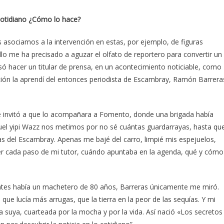
 cotidiano ¿Cómo lo hace?
 asociamos a la intervención en estas, por ejemplo, de figuras
llo me ha precisado a aguzar el olfato de reportero para convertir un
ó hacer un titular de prensa, en un acontecimiento noticiable, como
ción la aprendí del entonces periodista de Escambray, Ramón Barrera
e invitó a que lo acompañara a Fomento, donde una brigada había
quel yipi Wazz nos metimos por no sé cuántas guardarrayas, hasta qu
s del Escambray. Apenas me bajé del carro, limpié mis espejuelos,
er cada paso de mi tutor, cuándo apuntaba en la agenda, qué y cómo
rantes había un machetero de 80 años, Barreras únicamente me miró.
ue lucía más arrugas, que la tierra en la peor de las sequías. Y mi
a suya, cuarteada por la mocha y por la vida. Así nació «Los secretos