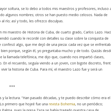
ayor soltura, se lo debo a todos mis maestros y profesores, incluso 
nado algunos nombres; otros se han puesto medio celosos. Nada de
al río; así y todo, les ofrezco disculpas.
n mi maestro de Historia de Cuba, de cuarto grado, Carlos Lazo. Hac
endió cuando le recordé con detalles su clase sobre la conquista de
 confesó algo, que me dejó de una pieza: cada vez que se enfrenta
muy bien porque, según él, yo preguntaba mucho y de todo. Quizás desd
de la llamada telefónica, me dijo que, cuando nos impartió clases,
. En el recuerdo, seguía viendo a un joven, con bigote discreto, fren
s vivir la historia de Cuba. Para mí, el maestro Lazo fue y será un
***
as y la lectura. “Han pasado décadas, y te puedo describir cómo era el
. Lo primero que hojeé fue una
revista Bohemia
, no un periódico;
 Palma, pues la presa Zaza se había tragado nuestra casa de