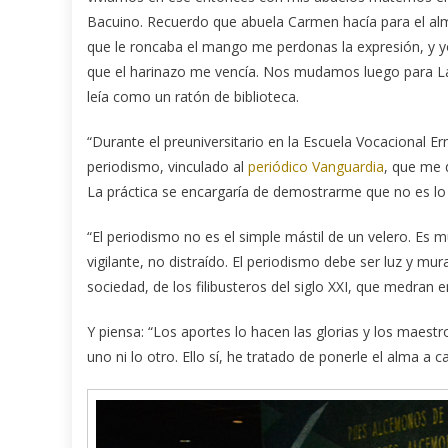
Bacuino. Recuerdo que abuela Carmen hacía para el al
que le roncaba el mango me perdonas la expresión, y yo 
que el harinazo me vencía. Nos mudamos luego para La 
leía como un ratón de biblioteca.
“Durante el preuniversitario en la Escuela Vocacional Er
periodismo, vinculado al
periódico Vanguardia
, que me 
La práctica se encargaría de demostrarme que no es lo 
“El periodismo no es el simple mástil de un velero. Es
vigilante, no distraído. El periodismo debe ser luz y mura
sociedad, de los filibusteros del siglo XXI, que medran en
Y piensa: “Los aportes lo hacen las glorias y los maest
uno ni lo otro. Ello sí, he tratado de ponerle el alma a c