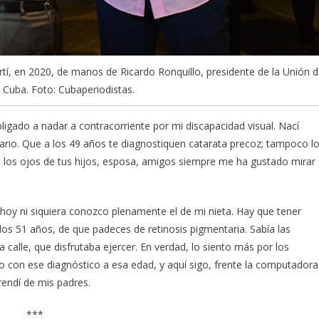
tí, en 2020, de manos de Ricardo Ronquillo, presidente de la Unión 
 Cuba. Foto: Cubaperiodistas.
igado a nadar a contracorriente por mi discapacidad visual. Nací
ario. Que a los 49 años te diagnostiquen catarata precoz; tampoco l
e los ojos de tus hijos, esposa, amigos siempre me ha gustado mirar
oy ni siquiera conozco plenamente el de mi nieta. Hay que tener
a los 51 años, de que padeces de retinosis pigmentaria. Sabía las
a calle, que disfrutaba ejercer. En verdad, lo siento más por los
timo con ese diagnóstico a esa edad, y aquí sigo, frente la computadora
rendí de mis padres.
***