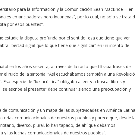
versitario para la Información y la Comunicación Sean MacBride— en
nales emancipadoras pero inconexas”, por lo cual, no solo se trata 
sita por esos puentes”.
 estudie la disputa profunda por el sentido, esa que tiene que ver
abra libertad signifique lo que tiene que significar” en un intento de
al en los años sesenta, a través de la radio que filtraba frases de
r el ruido de la sintonía. “Así escuchábamos también a una Revoluci
Esa especie de “luz acústica” obligaba a leer y a buscar libros y
ual se escribe el presente” debe continuar siendo una preocupación y
ca de comunicación y un mapa de las subjetividades en América Latina
victorias comunicacionales de nuestros pueblos y parece que, desde l
entitario, diverso, plural, lo han tapado, de ahí que debamos
ia y las luchas comunicacionales de nuestros pueblos”.