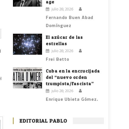
age
julio 28, 2026
Fernando Buen Abad
Domínguez
El azúcar de las
estrellas
julio 28, 2026
l
Frei Betto
Cuba en la encrucijada
del “nuevo orden
l
trumpista/fascista”
julio 28, 2026
Enrique Ubieta Gómez.
EDITORIAL PABLO