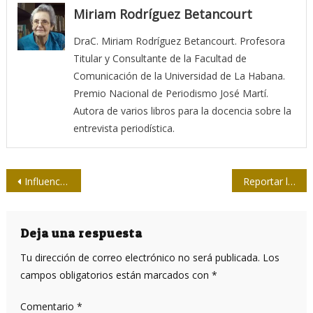
Miriam Rodríguez Betancourt
DraC. Miriam Rodríguez Betancourt. Profesora
Titular y Consultante de la Facultad de
Comunicación de la Universidad de La Habana.
Premio Nacional de Periodismo José Martí.
Autora de varios libros para la docencia sobre la
entrevista periodística.
Navegación
Influencers digitales recorren el barrio La Corbata
Reportar la guerra
de
entradas
Deja una respuesta
Tu dirección de correo electrónico no será publicada.
Los
campos obligatorios están marcados con
*
Comentario
*