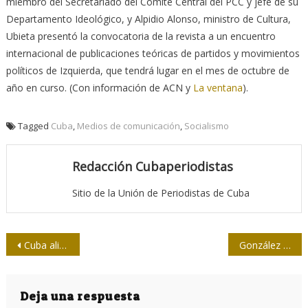
miembro del Secretariado del Comité Central del PCC y jefe de su
Departamento Ideológico, y Alpidio Alonso, ministro de Cultura,
Ubieta presentó la convocatoria de la revista a un encuentro
internacional de publicaciones teóricas de partidos y movimientos
políticos de Izquierda, que tendrá lugar en el mes de octubre de
año en curso. (Con información de ACN y
La ventana
).
Tagged
Cuba
,
Medios de comunicación
,
Socialismo
Redacción Cubaperiodistas
Sitio de la Unión de Periodistas de Cuba
Navegación
Cuba alista carné virtual de vacunación contra la Covid-19
González Casanova cumple 100 años: La Cuba del joven Pablo
de
entradas
Deja una respuesta