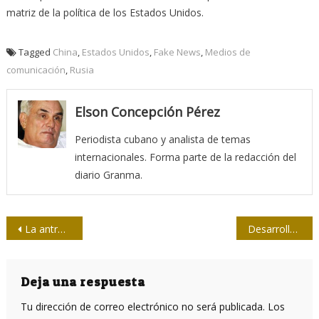
matriz de la política de los Estados Unidos.
Tagged
China
,
Estados Unidos
,
Fake News
,
Medios de
comunicación
,
Rusia
Elson Concepción Pérez
Periodista cubano y analista de temas
internacionales. Forma parte de la redacción del
diario Granma.
Navegación
La antropología audiovisual y las nuevas formas de mirar las sociedades
Desarrollan en Cuba diagnosticador para Covid-19 a partir de rayos X
de
entradas
Deja una respuesta
Tu dirección de correo electrónico no será publicada.
Los