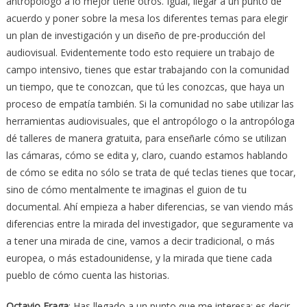
antropólogo a lo mejor tiene otros. Igual, llegar a un punto de
acuerdo y poner sobre la mesa los diferentes temas para elegir
un plan de investigación y un diseño de pre-producción del
audiovisual. Evidentemente todo esto requiere un trabajo de
campo intensivo, tienes que estar trabajando con la comunidad
un tiempo, que te conozcan, que tú les conozcas, que haya un
proceso de empatía también. Si la comunidad no sabe utilizar las
herramientas audiovisuales, que el antropólogo o la antropóloga
dé talleres de manera gratuita, para enseñarle cómo se utilizan
las cámaras, cómo se edita y, claro, cuando estamos hablando
de cómo se edita no sólo se trata de qué teclas tienes que tocar,
sino de cómo mentalmente te imaginas el guion de tu
documental. Ahí empieza a haber diferencias, se van viendo más
diferencias entre la mirada del investigador, que seguramente va
a tener una mirada de cine, vamos a decir tradicional, o más
europea, o más estadounidense, y la mirada que tiene cada
pueblo de cómo cuenta las historias.
Octavio Fraga
: Has llegado a un punto que me interesa; es decir,