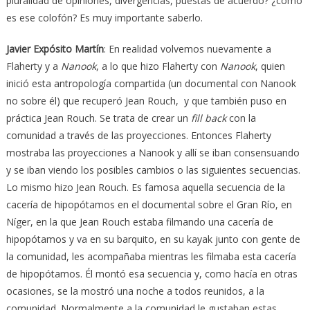
pluralidad de opiniones, divergencias, puestas de acuerdo? ¿cómo
es ese colofón? Es muy importante saberlo.
Javier Expósito Martín
: En realidad volvemos nuevamente a
Flaherty y a
Nanook
, a lo que hizo Flaherty con
Nanook
, quien
inició esta antropología compartida (un documental con Nanook
no sobre él) que recuperó Jean Rouch, y que también puso en
práctica Jean Rouch. Se trata de crear un
fill back
con la
comunidad a través de las proyecciones. Entonces Flaherty
mostraba las proyecciones a Nanook y allí se iban consensuando
y se iban viendo los posibles cambios o las siguientes secuencias.
Lo mismo hizo Jean Rouch. Es famosa aquella secuencia de la
cacería de hipopótamos en el documental sobre el Gran Río, en
Níger, en la que Jean Rouch estaba filmando una cacería de
hipopótamos y va en su barquito, en su kayak junto con gente de
la comunidad, les acompañaba mientras les filmaba esta cacería
de hipopótamos. Él montó esa secuencia y, como hacía en otras
ocasiones, se la mostró una noche a todos reunidos, a la
comunidad. Normalmente a la comunidad le gustaban estas