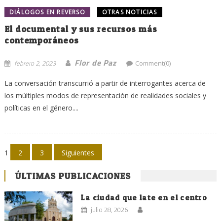
DIÁLOGOS EN REVERSO
OTRAS NOTICIAS
El documental y sus recursos más
contemporáneos
Flor de Paz
febrero 2, 2023
Comment(0)
La conversación transcurrió a partir de interrogantes acerca de
los múltiples modos de representación de realidades sociales y
políticas en el género....
Navegación
1
2
3
Siguientes
de
ÚLTIMAS PUBLICACIONES
entradas
La ciudad que late en el centro
julio 28, 2026