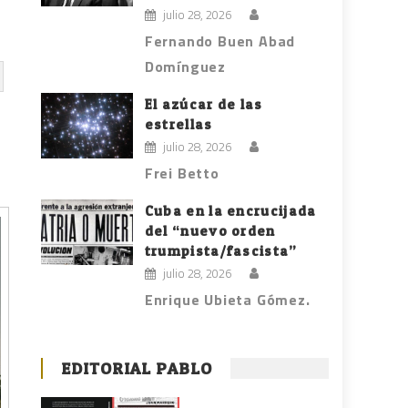
julio 28, 2026
Fernando Buen Abad
Domínguez
El azúcar de las
estrellas
julio 28, 2026
Frei Betto
Cuba en la encrucijada
del “nuevo orden
trumpista/fascista”
julio 28, 2026
Enrique Ubieta Gómez.
EDITORIAL PABLO