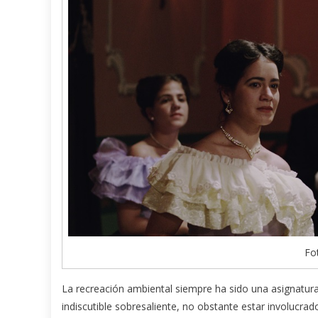
Fo
La recreación ambiental siempre ha sido una asignatura
indiscutible sobresaliente, no obstante estar involucra