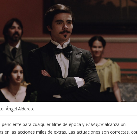
to: Ángel Alderete.
 pendiente para cualquier filme de época y
El Mayor
alcanza un
dos en las acciones miles de extras. Las actuaciones son correctas, co