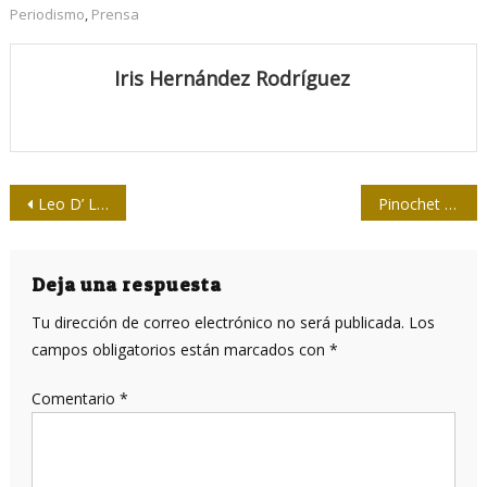
Periodismo
,
Prensa
Iris Hernández Rodríguez
Navegación
Leo D’ Lázaro: Un rostro vivo para mi invitado Eusebio
Pinochet y los nazis: de Hitler a Piñera
de
entradas
Deja una respuesta
Tu dirección de correo electrónico no será publicada.
Los
campos obligatorios están marcados con
*
Comentario
*