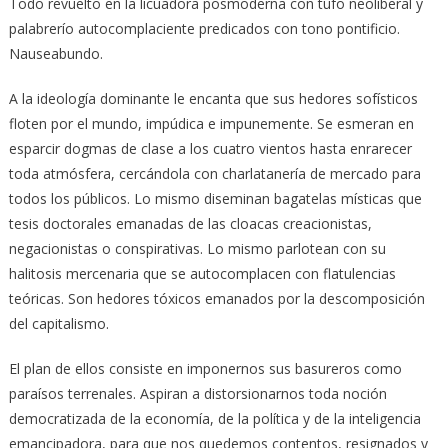
Todo revuelto en la licuadora posmoderna con tufo neoliberal y
palabrerío autocomplaciente predicados con tono pontificio.
Nauseabundo.
A la ideología dominante le encanta que sus hedores sofísticos
floten por el mundo, impúdica e impunemente. Se esmeran en
esparcir dogmas de clase a los cuatro vientos hasta enrarecer
toda atmósfera, cercándola con charlatanería de mercado para
todos los públicos. Lo mismo diseminan bagatelas místicas que
tesis doctorales emanadas de las cloacas creacionistas,
negacionistas o conspirativas. Lo mismo parlotean con su
halitosis mercenaria que se autocomplacen con flatulencias
teóricas. Son hedores tóxicos emanados por la descomposición
del capitalismo.
El plan de ellos consiste en imponernos sus basureros como
paraísos terrenales. Aspiran a distorsionarnos toda noción
democratizada de la economía, de la política y de la inteligencia
emancipadora, para que nos quedemos contentos, resignados y