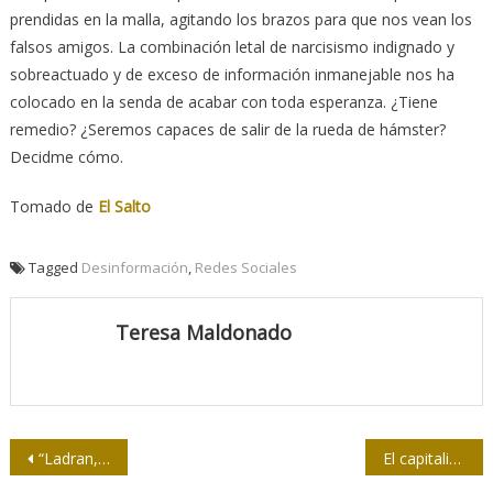
prendidas en la malla, agitando los brazos para que nos vean los
falsos amigos. La combinación letal de narcisismo indignado y
sobreactuado y de exceso de información inmanejable nos ha
colocado en la senda de acabar con toda esperanza. ¿Tiene
remedio? ¿Seremos capaces de salir de la rueda de hámster?
Decidme cómo.
Tomado de
El Salto
Tagged
Desinformación
,
Redes Sociales
Teresa Maldonado
Navegación
“Ladran, Sancho, señal que cabalgamos”
El capitalismo degrada la vida y reduce todo a mercancías