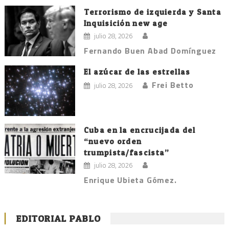
Terrorismo de izquierda y Santa
Inquisición new age
julio 28, 2026
Fernando Buen Abad Domínguez
El azúcar de las estrellas
Frei Betto
julio 28, 2026
Cuba en la encrucijada del
“nuevo orden
trumpista/fascista”
julio 28, 2026
Enrique Ubieta Gómez.
EDITORIAL PABLO