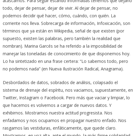
atascamos. Para seguir estando informadas tenemos que dejarlo
todo, dejar de pensar, dejar de vivir. Al dejar de pensar, no
podemos decidir qué hacer, cómo, cuándo, con quién. La
corriente nos lleva. Sobrecarga de información, Infoxicación, son
términos que ya están en Wikipedia, señal de que existen (por
supuesto, existen las palabras, pero también la realidad que
nombran). Marina Garcés se ha referido a la imposibilidad de
manejar las toneladas de conocimiento de que disponemos hoy.
Lo ha sintetizado en una frase certera: “Lo sabemos todo, pero
no podemos nada” (en Nueva Ilustración Radical, Anagrama).
Desbordados de datos, sobrados de análisis, colapsado el
sistema de drenaje del espíritu, nos vaciamos, supuestamente, en
Twitter, Instagram o Facebook. Pero más que vaciar y limpiar, lo
que hacemos es volvernos a cargar de nuevos datos. Y
exhibirnos. Mostramos nuestra actitud progresista. Nos
enfadamos y nos ocupamos en propagar nuestro enfado. Nos
rasgamos las vestiduras, enfáticamente, que quede claro.
Mostramos, en voz alta, ante el mundo, la más firme solidaridad