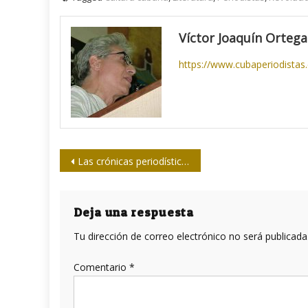
Víctor Joaquín Ortega
https://www.cubaperiodistas
Navegación
Las crónicas periodísticas de un joven Billy Wilder, antes del cine y de Hollywood
de
entradas
Deja una respuesta
Tu dirección de correo electrónico no será publicada
Comentario
*