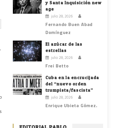
y Santa Inquisición new
age
julio 28, 2026
Fernando Buen Abad
Domínguez
El azúcar de las
,
estrellas
julio 28, 2026
Frei Betto
Cuba en la encrucijada
del “nuevo orden
trumpista/fascista”
lo
julio 28, 2026
Enrique Ubieta Gómez.
s
EDITORIAL PABLO