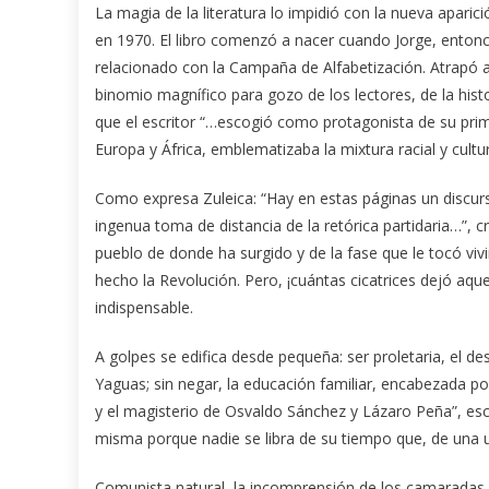
La magia de la literatura lo impidió con la nueva apar
en 1970. El libro comenzó a nacer cuando Jorge, entonc
relacionado con la Campaña de Alfabetización. Atrapó 
binomio magnífico para gozo de los lectores, de la histo
que el escritor “…escogió como protagonista de su prime
Europa y África, emblematizaba la mixtura racial y cultu
Como expresa Zuleica: “Hay en estas páginas un discurs
ingenua toma de distancia de la retórica partidaria…”, c
pueblo de donde ha surgido y de la fase que le tocó viv
hecho la Revolución. Pero, ¡cuántas cicatrices dejó aque
indispensable.
A golpes se edifica desde pequeña: ser proletaria, el des
Yaguas; sin negar, la educación familiar, encabezada po
y el magisterio de Osvaldo Sánchez y Lázaro Peña”, esc
misma porque nadie se libra de su tiempo que, de una 
Comunista natural, la incomprensión de los camaradas, 