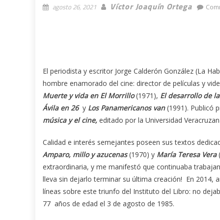
Víctor Joaquín Ortega
agosto 26, 2021
Comm
El periodista y escritor Jorge Calderón González (La Ha
hombre enamorado del cine: director de películas y vide
Muerte y vida en El Morrillo
(1971),
El desarrollo de 
Ávila en 26
y
Los Panamericanos van
(1991). Publicó p
música y el cine,
editado por la Universidad Veracruzan
Calidad e interés semejantes poseen sus textos dedica
Amparo, millo y azucenas
(1970) y
María Teresa Vera
(
extraordinaria, y me manifestó que continuaba trabajan
lleva sin dejarlo terminar su última creación! En 2014, 
líneas sobre este triunfo del Instituto del Libro: no de
77 años de edad el 3 de agosto de 1985.