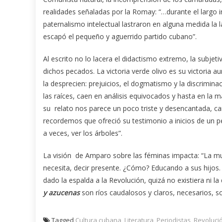
realidades señaladas por la Romay: “…durante el largo invi
paternalismo intelectual lastraron en alguna medida la 
escapó el pequeño y aguerrido partido cubano”.
Al escrito no lo lacera el didactismo extremo, la subjet
dichos pecados. La victoria verde olivo es su victoria 
la desprecien: prejuicios, el dogmatismo y la discrimin
las raíces, caen en análisis equivocados y hasta en la ma
su relato nos parece un poco triste y desencantada, car
recordemos que ofreció su testimonio a inicios de un p
a veces, ver los árboles”.
La visión de Amparo sobre las féminas impacta: “La mu
necesita, decir presente. ¿Cómo? Educando a sus hijos. 
dado la espalda a la Revolución, quizá no existiera ni l
y azucenas
son ríos caudalosos y claros, necesarios, 
Tagged
Cultura cubana
,
Literatura
,
Periodistas
,
Revoluci