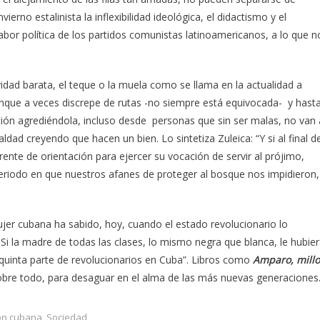
erno estalinista la inflexibilidad ideológica, el didactismo y el
labor política de los partidos comunistas latinoamericanos, a lo que n
ividad barata, el teque o la muela como se llama en la actualidad a
aunque a veces discrepe de rutas -no siempre está equivocada- y hast
ación agrediéndola, incluso desde personas que sin ser malas, no van 
ldad creyendo que hacen un bien. Lo sintetiza Zuleica: “Y si al final d
ente de orientación para ejercer su vocación de servir al prójimo,
eriodo en que nuestros afanes de proteger al bosque nos impidieron,
jer cubana ha sabido, hoy, cuando el estado revolucionario lo
Si la madre de todas las clases, lo mismo negra que blanca, le hubie
a quinta parte de revolucionarios en Cuba”. Libros como
Amparo, millo
sobre todo, para desaguar en el alma de las más nuevas generaciones
ón cubana
,
Sociedad