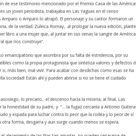
ición de ese testimonio mencionado por el Premio Casa de las América
es un joven periodista, trabajaba en Las Yaguas en el censo
a Amparo o Amparo lo atrapó. El personaje y su cantor formaron un
ria, de la verdad. Zuleica Romay, al prologar la nueva edición, plant
r libro a una mujer que, al juntar en sus venas la sangre de América
ral que nos construye”.
o emancipatorio que asombra por su falta de estridencia, por su
reíbles como la propia protagonista que sintetiza valores y defectos d
ir o, más bien, mal vivir. Para acabar con desdichas como esas se ha
lla sociedad! Están ahí y pueden abrirse si no se tiene el cuidado
asosiego, lo precario, el descenso hacia la miseria, al final, Las
r la honestidad de su padre, y “… la fugaz cercanía a Antonio Guitera
udo y espada para luchar contra lo peor que la rodea y lo peor de sí
u otra forma, desgarra y aun surge cuando menos se espera.
el alejamiento de las filas tan amadas, no pueden separarse de