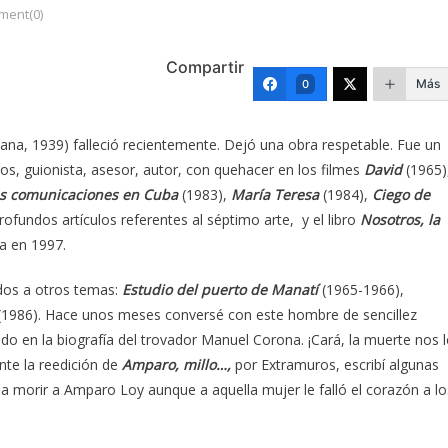
ent(0)
Compartir
Más
0
bana, 1939) falleció recientemente. Dejó una obra respetable. Fue un
os, guionista, asesor, autor, con quehacer en los filmes
David
(1965)
las comunicaciones en Cuba
(1983),
María Teresa
(1984),
Ciego de
rofundos artículos referentes al séptimo arte, y el libro
Nosotros, la
a en 1997.
dos a otros temas:
Estudio del puerto de Manatí
(1965-1966),
1986). Hace unos meses conversé con este hombre de sencillez
do en la biografía del trovador Manuel Corona. ¡Cará, la muerte nos 
ante la reedición de
Amparo, millo…,
por Extramuros, escribí algunas
jaba morir a Amparo Loy aunque a aquella mujer le falló el corazón a lo