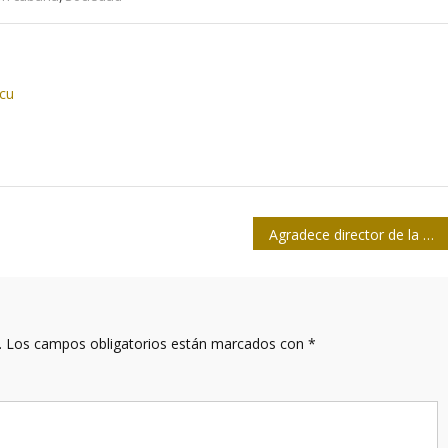
.cu
Agradece director de la OMS apoyo de Cuba a la lucha contra la COVID-19
.
Los campos obligatorios están marcados con
*