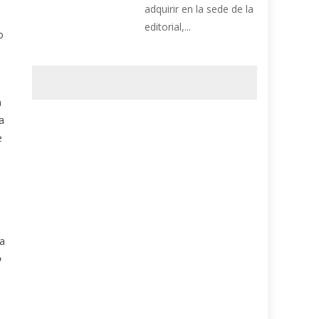
adquirir en la sede de la
editorial,...
o
a
a
e
ra
.