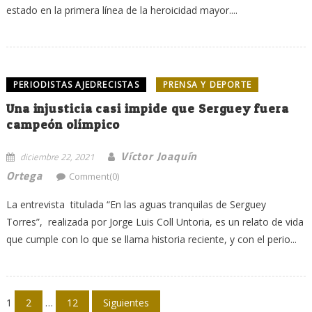
estado en la primera línea de la heroicidad mayor....
PERIODISTAS AJEDRECISTAS
PRENSA Y DEPORTE
Una injusticia casi impide que Serguey fuera
campeón olímpico
Víctor Joaquín
diciembre 22, 2021
Ortega
Comment(0)
La entrevista titulada “En las aguas tranquilas de Serguey
Torres”, realizada por Jorge Luis Coll Untoria, es un relato de vida
que cumple con lo que se llama historia reciente, y con el perio...
Navegación
1
2
…
12
Siguientes