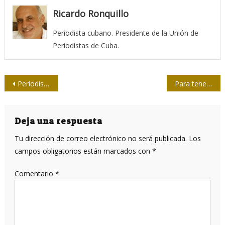
Ricardo Ronquillo
Periodista cubano. Presidente de la Unión de
Periodistas de Cuba.
Navegación
Periodistas cubanos realizan protesta virtual contra la intervención de Estados Unidos en Cuba
Para tener un pueblo lleno de amor
de
entradas
Deja una respuesta
Tu dirección de correo electrónico no será publicada.
Los
campos obligatorios están marcados con
*
Comentario
*