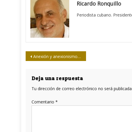
Ricardo Ronquillo
Periodista cubano. President
Navegación
Anexión y anexionismo, una vez más
de
entradas
Deja una respuesta
Tu dirección de correo electrónico no será publicada
Comentario
*