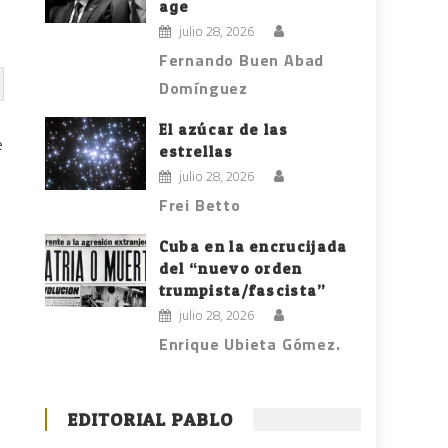
age
julio 28, 2026
Fernando Buen Abad
Domínguez
El azúcar de las
e
estrellas
julio 28, 2026
Frei Betto
Cuba en la encrucijada
del “nuevo orden
trumpista/fascista”
julio 28, 2026
Enrique Ubieta Gómez.
EDITORIAL PABLO