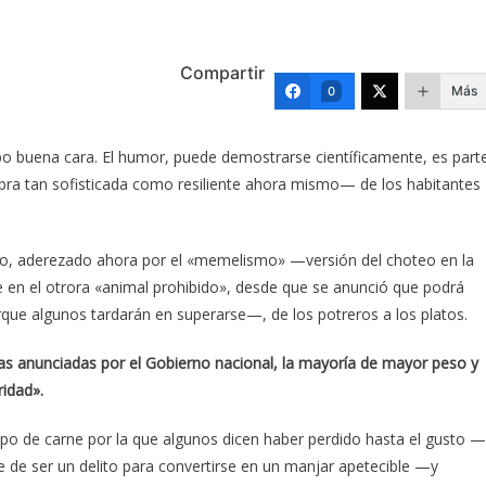
Compartir
Más
0
o buena cara. El humor, puede demostrarse científicamente, es part
labra tan sofisticada como resiliente ahora mismo— de los habitantes
ro, aderezado ahora por el «memelismo» —versión del choteo en la
e en el otrora «animal prohibido», desde que se anunció que podrá
que algunos tardarán en superarse—, de los potreros a los platos.
s anunciadas por el Gobierno nacional, la mayoría de mayor peso y
ridad».
po de carne por la que algunos dicen haber perdido hasta el gusto —
e de ser un delito para convertirse en un manjar apetecible —y