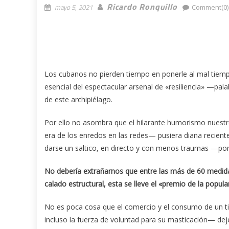
Ricardo Ronquillo
mayo 5, 2021
Comment(0)
Los cubanos no pierden tiempo en ponerle al mal tiemp
esencial del espectacular arsenal de «resiliencia» —pa
de este archipiélago.
Por ello no asombra que el hilarante humorismo nuest
era de los enredos en las redes— pusiera diana recient
darse un saltico, en directo y con menos traumas —por
No debería extrañarnos que entre las más de 60 medida
calado estructural, esta se lleve el «premio de la popula
No es poca cosa que el comercio y el consumo de un ti
incluso la fuerza de voluntad para su masticación— dej