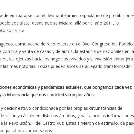
 puede equipararse con el desmantelamiento paulatino de prohibicione
elo socialista, desde que se iniciara, allá por el año 2011, la
lo socialista.
zagueos, como acaba de reconocerse en el 8vo. Congreso del Partido
la compra y venta de casas y de autos, la estancia de nacionales en l
erior, las ojerizas hacia los negocios privados y la inversión extranjera
nar las más notorias. Todas pueden anotarse al legado transformador
iciones económicas y pandémicas actuales, que pongamos cada vez
d y la intolerancia que nos caracterizaron por años.
decidir estuvo condicionada por las propias circunstancias de
 de visión y cálculo en distintos ámbitos, y hasta por las inflamaciones
la Revolución, Fidel Castro Ruz. Estas sirvieron de estímulo, de pas
as» que ahora zarandeamos.