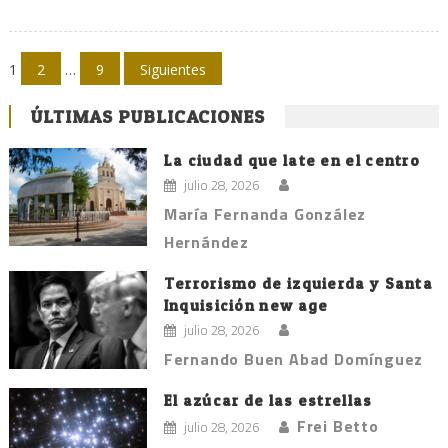
Navegación
1
2
…
9
Siguientes
de
ÚLTIMAS PUBLICACIONES
entradas
La ciudad que late en el centro
julio 28, 2026
María Fernanda González
Hernández
Terrorismo de izquierda y Santa
Inquisición new age
julio 28, 2026
Fernando Buen Abad Domínguez
El azúcar de las estrellas
Frei Betto
julio 28, 2026