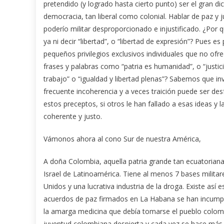
pretendido (y logrado hasta cierto punto) ser el gran dic
democracia, tan liberal como colonial. Hablar de paz y j
poderío militar desproporcionado e injustificado. ¿Por
ya ni decir “libertad”, o “libertad de expresión”? Pues 
pequeños privilegios exclusivos individuales que no ofre
frases y palabras como “patria es humanidad”, o “justici
trabajo” o “igualdad y libertad plenas”? Sabemos que in
frecuente incoherencia y a veces traición puede ser des
estos preceptos, si otros le han fallado a esas ideas y 
coherente y justo.
Vámonos ahora al cono Sur de nuestra América,
A doña Colombia, aquella patria grande tan ecuatorian
Israel de Latinoamérica. Tiene al menos 7 bases militare
Unidos y una lucrativa industria de la droga. Existe así 
acuerdos de paz firmados en La Habana se han incumpl
la amarga medicina que debía tomarse el pueblo colomb
juventud colombiana despierta y cada vez se hace más 