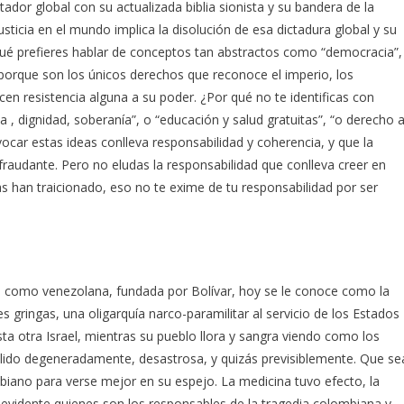
tador global con su actualizada biblia sionista y su bandera de la
usticia en el mundo implica la disolución de esa dictadura global y su
 qué prefieres hablar de conceptos tan abstractos como “democracia”,
es porque son los únicos derechos que reconoce el imperio, los
cen resistencia alguna a su poder. ¿Por qué no te identificas con
a , dignidad, soberanía”, o “educación y salud gratuitas”, “o derecho a
vocar estas ideas conlleva responsabilidad y coherencia, y que la
fraudante. Pero no eludas la responsabilidad que conlleva creer en
las han traicionado, eso no te exime de tu responsabilidad por ser
a como venezolana, fundada por Bolívar, hoy se le conoce como la
s gringas, una oligarquía narco-paramilitar al servicio de los Estados
esta otra Israel, mientras su pueblo llora y sangra viendo como los
ido degeneradamente, desastrosa, y quizás previsiblemente. Que se
iano para verse mejor en su espejo. La medicina tuvo efecto, la
evidente quienes son los responsables de la tragedia colombiana y