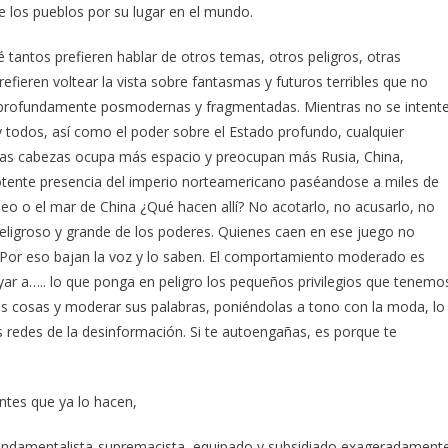
e los pueblos por su lugar en el mundo.
é tantos prefieren hablar de otros temas, otros peligros, otras
refieren voltear la vista sobre fantasmas y futuros terribles que no
es profundamente posmodernas y fragmentadas. Mientras no se intent
s y todos, así como el poder sobre el Estado profundo, cualquier
has cabezas ocupa más espacio y preocupan más Rusia, China,
tente presencia del imperio norteamericano paséandose a miles de
áneo o el mar de China ¿Qué hacen allí? No acotarlo, no acusarlo, no
 peligroso y grande de los poderes. Quienes caen en ese juego no
o. Por eso bajan la voz y lo saben. El comportamiento moderado es
yar a….. lo que ponga en peligro los pequeños privilegios que tenemo
as cosas y moderar sus palabras, poniéndolas a tono con la moda, lo
as redes de la desinformación. Si te autoengañas, es porque te
ntes que ya lo hacen,
a-fundamentalista-supremacista, equipado y subsidiado exageradament