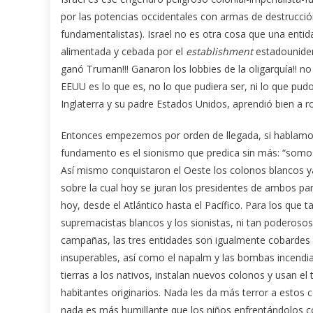
por las potencias occidentales con armas de destrucci
fundamentalistas). Israel no es otra cosa que una entida
alimentada y cebada por el
establishment
estadouniden
ganó Truman!!! Ganaron los lobbies de la oligarquía!! no
EEUU es lo que es, no lo que pudiera ser, ni lo que pud
Inglaterra y su padre Estados Unidos, aprendió bien a 
Entonces empezemos por orden de llegada, si hablamos
fundamento es el sionismo que predica sin más: “somos
Así mismo conquistaron el Oeste los colonos blancos yank
sobre la cual hoy se juran los presidentes de ambos par
hoy, desde el Atlántico hasta el Pacífico. Para los que ta
supremacistas blancos y los sionistas, ni tan poderosos.
campañas, las tres entidades son igualmente cobardes
insuperables, así como el napalm y las bombas incendiar
tierras a los nativos, instalan nuevos colonos y usan el 
habitantes originarios. Nada les da más terror a estos 
nada es más humillante que los niños enfrentándolos con