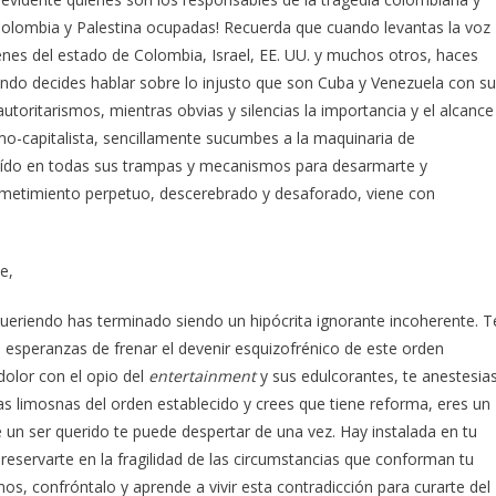
Colombia y Palestina ocupadas! Recuerda que cuando levantas la voz
enes del estado de Colombia, Israel, EE. UU. y muchos otros, haces
ndo decides hablar sobre lo injusto que son Cuba y Venezuela con s
toritarismos, mientras obvias y silencias la importancia y el alcance
ismo-capitalista, sencillamente sucumbes a la maquinaria de
caído en todas sus trampas y mecanismos para desarmarte y
ometimiento perpetuo, descerebrado y desaforado, viene con
e,
eriendo has terminado siendo un hipócrita ignorante incoherente. T
sin esperanzas de frenar el devenir esquizofrénico de este orden
 dolor con el opio del
entertainment
y sus edulcorantes, te anestesia
tas limosnas del orden establecido y crees que tiene reforma, eres un
 de un ser querido te puede despertar de una vez. Hay instalada en tu
preservarte en la fragilidad de las circumstancias que conforman tu
mos, confróntalo y aprende a vivir esta contradicción para curarte del