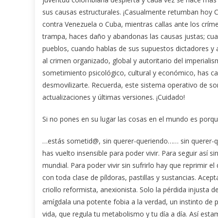
sus causas estructurales. ¡Casualmente retumban hoy 
contra Venezuela o Cuba, mientras callas ante los crím
trampa, haces daño y abandonas las causas justas; cua
pueblos, cuando hablas de sus supuestos dictadores y au
al crimen organizado, global y autoritario del imperial
sometimiento psicológico, cultural y económico, has 
desmovilizarte. Recuerda, este sistema operativo de s
actualizaciones y últimas versiones. ¡Cuidado!
Si no pones en su lugar las cosas en el mundo es porqu
…estás sometid@, sin querer-queriendo…… sin querer-qu
has vuelto insensible para poder vivir. Para seguir así 
mundial. Para poder vivir sin sufrirlo hay que reprimir el
con toda clase de píldoras, pastillas y sustancias. Acep
criollo reformista, anexionista. Solo la pérdida injusta
amígdala una potente fobia a la verdad, un instinto de 
vida, que regula tu metabolismo y tu día a día. Así esta