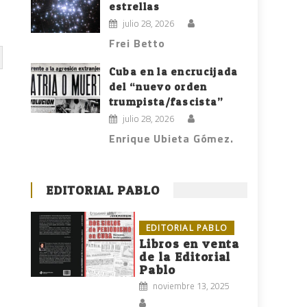
estrellas
julio 28, 2026
Frei Betto
Cuba en la encrucijada
del “nuevo orden
trumpista/fascista”
julio 28, 2026
Enrique Ubieta Gómez.
EDITORIAL PABLO
EDITORIAL PABLO
Libros en venta
de la Editorial
Pablo
noviembre 13, 2025