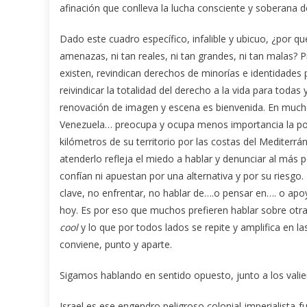
afinación que conlleva la lucha consciente y soberana d
Dado este cuadro específico, infalible y ubicuo, ¿por qu
amenazas, ni tan reales, ni tan grandes, ni tan malas? P
existen, revindican derechos de minorías e identidad
reivindicar la totalidad del derecho a la vida para toda
renovación de imagen y escena es bienvenida. En muc
Venezuela… preocupa y ocupa menos importancia la po
kilómetros de su territorio por las costas del Mediterr
atenderlo refleja el miedo a hablar y denunciar al más
confían ni apuestan por una alternativa y por su riesg
clave, no enfrentar, no hablar de….o pensar en…. o apo
hoy. Es por eso que muchos prefieren hablar sobre otr
cool
y lo que por todos lados se repite y amplifica en l
conviene, punto y aparte.
Sigamos hablando en sentido opuesto, junto a los valie
Israel es ese engendro peligroso colonial-imperialist