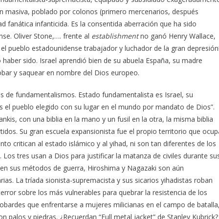
ón masiva, poblado por colonos (primero mercenarios, después
d fanática infanticida. Es la consentida aberración que ha sido
se. Oliver Stone,…. frente al
establishment
no ganó Henry Wallace,
 el pueblo estadounidense trabajador y luchador de la gran depresión!
o haber sido. Israel aprendió bien de su abuela España, su madre
robar y saquear en nombre del Dios europeo.
 de fundamentalismos. Estado fundamentalista es Israel, su
 el pueblo elegido con su lugar en el mundo por mandato de Dios”.
is, con una biblia en la mano y un fusil en la otra, la misma biblia
tidos. Su gran escuela expansionista fue el propio territorio que ocup
nto critican al estado islámico y al yihad, ni son tan diferentes de los
 Los tres usan a Dios para justificar la matanza de civiles durante su
 en sus métodos de guerra, Hiroshima y Nagazaki son aún
ias. La tríada sionista-supremacista y sus sicarios yihadistas roban
terror sobre los más vulnerables para quebrar la resistencia de los
cobardes que enfrentarse a mujeres milicianas en el campo de batalla
 palos y piedras. ¿Recuerdan “Full metal jacket” de Stanley Kubrick?