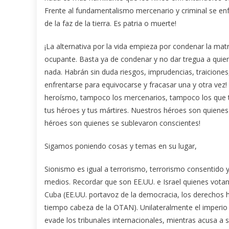
Frente al fundamentalismo mercenario y criminal se en
de la faz de la tierra. Es patria o muerte!
¡La alternativa por la vida empieza por condenar la matr
ocupante. Basta ya de condenar y no dar tregua a quienes 
nada. Habrán sin duda riesgos, imprudencias, traicione
enfrentarse para equivocarse y fracasar una y otra vez!
heroísmo, tampoco los mercenarios, tampoco los que t
tus héroes y tus mártires. Nuestros héroes son quienes 
héroes son quienes se sublevaron conscientes!
Sigamos poniendo cosas y temas en su lugar,
Sionismo es igual a terrorismo, terrorismo consentid
medios. Recordar que son EE.UU. e Israel quienes vota
Cuba (EE.UU. portavoz de la democracia, los derechos 
tiempo cabeza de la OTAN). Unilateralmente el imperio v
evade los tribunales internacionales, mientras acusa a