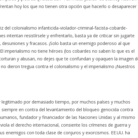
frentan hoy los que no tienen otra opción que hacerlo o desaparecer
iz del colonialismo infanticida-violador-criminal-facista-cobarde-
intentan resistírsele y enfrentarlo, basta ya de criticar sin jugarte
s, desuniones y fracasos. ¡Solo basta un enemigo poderoso al que
 El imperialismo no tiene héroes (los cobardes no saben lo que es el
orturan y abusan, no dejes que te confundan y opaquen la imagen d
no dieron tregua contra el colonialismo y el imperialismo ¡Nuestros
o y legitimado por demasiado tiempo, por muchos países y muchos
n siempre en contra del levantamiento del bloqueo genocida contra
humanos, fundador y financiador de las Naciones Unidas y al mismo
iola el derecho internacional, consiente los crímenes de guerra y
 sus enemigos con toda clase de conjuros y exorcismos. EE.UU. ha