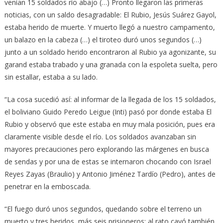
venían 15 soldados río abajo (…) Pronto llegaron las primeras
noticias, con un saldo desagradable: El Rubio, Jesús Suárez Gayol,
estaba herido de muerte. Y muerto llegó a nuestro campamento,
un balazo en la cabeza (…) el tiroteo duró unos segundos (…)
junto a un soldado herido encontraron al Rubio ya agonizante, su
garand estaba trabado y una granada con la espoleta suelta, pero
sin estallar, estaba a su lado.
“La cosa sucedió así: al informar de la llegada de los 15 soldados,
el boliviano Guido Peredo Leigue (Inti) pasó por donde estaba El
Rubio y observó que este estaba en muy mala posición, pues era
claramente visible desde el río. Los soldados avanzaban sin
mayores precauciones pero explorando las márgenes en busca
de sendas y por una de estas se internaron chocando con Israel
Reyes Zayas (Braulio) y Antonio Jiménez Tardío (Pedro), antes de
penetrar en la emboscada.
“El fuego duró unos segundos, quedando sobre el terreno un
muerto y tres heridos, más seis prisioneros; al rato cayó también