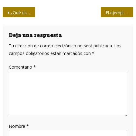
Navegación
¿Qué esconde EE.UU. tras su oposición a la ley rusa de etiquetar contenido de “agentes extranjeros”?
El ejemplo de Marcelo Salado
de
entradas
Deja una respuesta
Tu dirección de correo electrónico no será publicada.
Los
campos obligatorios están marcados con
*
Comentario
*
Nombre
*