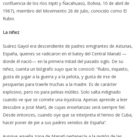
confluencia de los ríos Iripiti y Ñacahuasú, Bolivia, 10 de abril de
1967), miembro del Movimiento 26 de Julio, conocido como El
Rubio.
La niñez
Suárez Gayol era descendiente de padres emigrantes de Asturias,
España, quienes se radicaron en el batey del Central Manatí —
donde él nació— en la primera mitad del pasado siglo. De su
niñez, cuenta un biógrafo suyo que le conoció: “Rubio, inquieto,
gusta de jugar a la guerra y a la pelota, y gusta de irse de
pesquerías para traerle truchas a la madre. Es de carácter
explosivo, pero no para peleas inútiles. Solo salta indignado
cuando ve que se comete una injusticia. Apenas aprende a leer
descubre a José Martí, de cuyas enseñanzas será siempre fiel.
Desde entonces, cuando oye que se interpreta el himno de Cuba,
hacer poner de pie a sus padres venidos de España”.
Aunque aquella zona de Manatí pertenecía a la región de las