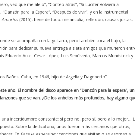
ero, veo que me alejo”, “Conteo atrás”, “Si Lucifer Volviera al
, “Danzón para la Espera”, “Después de vivir”, y en la instrumental
e
Amoríos
(2015), tiene de todo: melancolía, reflexión, causas justas,
donde se acompaña con la guitarra, pero también toca el bajo, la
nión para dedicar su nueva entrega a siete amigos que murieron entr
 Luis Eduardo Aute, César López, Luis Sepúlveda, Marcos Mundstock y
os Baños, Cuba, en 1946, hijo de Argelia y Dagoberto”.
ste año. El nombre del disco aparece en “Danzón para la espera”, un
s danzones que se van. ¿De los anhelos más profundos, hay alguno qu
una incertidumbre constante: sí pero no, pero sí, pero a lo mejor… 
apuesta.
Sobre la dedicatoria, unos fueron más cercanos que otros,
uehacer. En
Para la espera
hay canciones que visitan o se asoman a