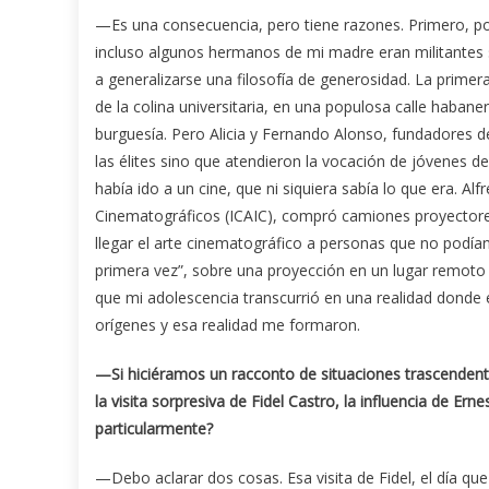
—Es una consecuencia, pero tiene razones. Primero, po
incluso algunos hermanos de mi madre eran militantes
a generalizarse una filosofía de generosidad. La primera
de la colina universitaria, en una populosa calle habaner
burguesía. Pero Alicia y Fernando Alonso, fundadores 
las élites sino que atendieron la vocación de jóvenes d
había ido a un cine, que ni siquiera sabía lo que era. Al
Cinematográficos (ICAIC), compró camiones proyectores
llegar el arte cinematográfico a personas que no podía
primera vez”, sobre una proyección en un lugar remoto d
que mi adolescencia transcurrió en una realidad donde el
orígenes y esa realidad me formaron.
—Si hiciéramos un racconto de situaciones trascendent
la visita sorpresiva de Fidel Castro, la influencia de
Erne
particularmente?
—Debo aclarar dos cosas. Esa visita de Fidel, el día q