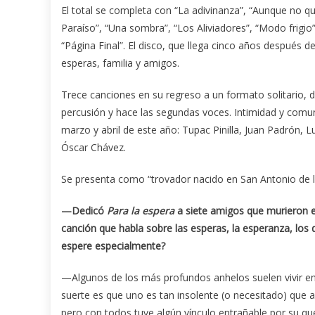
El total se completa con “La adivinanza”, “Aunque no qui
Paraíso”, “Una sombra”, “Los Aliviadores”, “Modo frigio”
“Página Final”. El disco, que llega cinco años después d
esperas, familia y amigos.
Trece canciones en su regreso a un formato solitario, 
percusión y hace las segundas voces. Intimidad y comu
marzo y abril de este año: Tupac Pinilla, Juan Padrón,
Óscar Chávez.
Se presenta como “trovador nacido en San Antonio de l
—Dedicó
Para la espera
a siete amigos que murieron e
canción que habla sobre las esperas, la esperanza, lo
espere especialmente?
—Algunos de los más profundos anhelos suelen vivir en 
suerte es que uno es tan insolente (o necesitado) que 
pero con todos tuve algún vínculo entrañable por su q