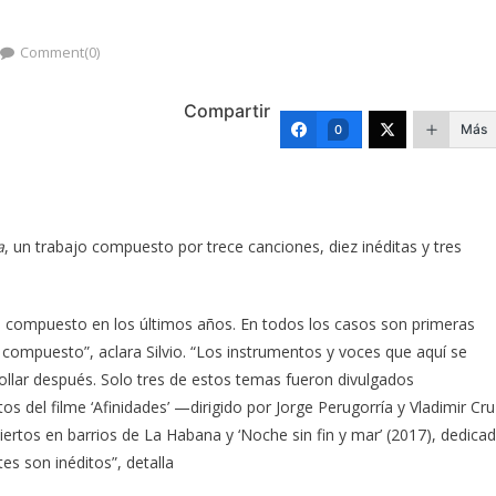
Comment(0)
Compartir
Más
0
a
, un trabajo compuesto por trece canciones, diez inéditas y tres
e compuesto en los últimos años. En todos los casos son primeras
compuesto”, aclara Silvio. “Los instrumentos y voces que aquí se
lar después. Solo tres de estos temas fueron divulgados
os del filme ‘Afinidades’ —dirigido por Jorge Perugorría y Vladimir Cru
ciertos en barrios de La Habana y ‘Noche sin fin y mar’ (2017), dedica
s son inéditos”, detalla