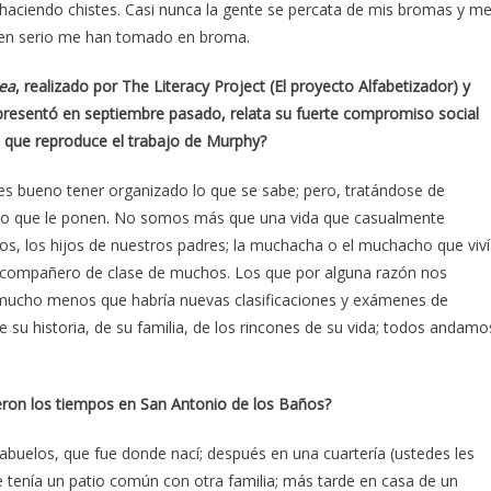
 haciendo chistes. Casi nunca la gente se percata de mis bromas y m
 en serio me han tomado en broma.
rea
, realizado por The Literacy Project (El proyecto Alfabetizador) y
 presentó en septiembre pasado, relata su fuerte compromiso social
 que reproduce el trabajo de Murphy?
es bueno tener organizado lo que se sabe; pero, tratándose de
lito que le ponen. No somos más que una vida que casualmente
los, los hijos de nuestros padres; la muchacha o el muchacho que viv
 el compañero de clase de muchos. Los que por alguna razón nos
mucho menos que habría nuevas clasificaciones y exámenes de
 su historia, de su familia, de los rincones de su vida; todos andamo
eron los tiempos en San Antonio de los Baños?
abuelos, que fue donde nací; después en una cuartería (ustedes les
e tenía un patio común con otra familia; más tarde en casa de un