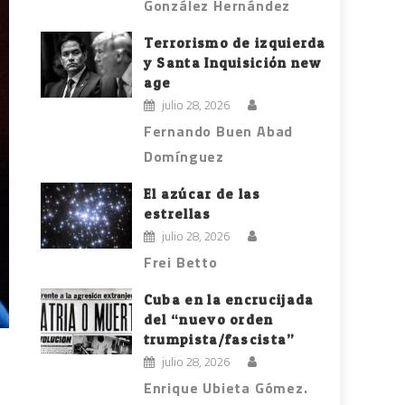
González Hernández
Terrorismo de izquierda
y Santa Inquisición new
age
julio 28, 2026
Fernando Buen Abad
Domínguez
El azúcar de las
estrellas
julio 28, 2026
Frei Betto
Cuba en la encrucijada
del “nuevo orden
trumpista/fascista”
julio 28, 2026
Enrique Ubieta Gómez.