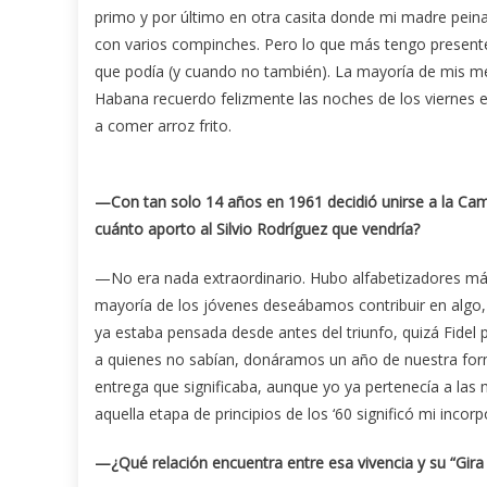
primo y por último en otra casita donde mi madre peina
con varios compinches. Pero lo que más tengo presente
que podía (y cuando no también). La mayoría de mis me
Habana recuerdo felizmente las noches de los viernes en 
a comer arroz frito.
—Con tan solo 14 años en 1961 decidió unirse a la Cam
cuánto aporto al Silvio Rodríguez que vendría?
—No era nada extraordinario. Hubo alfabetizadores más
mayoría de los jóvenes deseábamos contribuir en algo, 
ya estaba pensada desde antes del triunfo, quizá Fidel p
a quienes no sabían, donáramos un año de nuestra form
entrega que significaba, aunque yo ya pertenecía a las m
aquella etapa de principios de los ‘60 significó mi incor
—¿Qué relación encuentra entre esa vivencia y su “Gira 