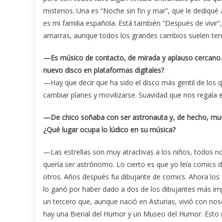
misterios. Una es “Noche sin fin y mar”, que le dediq
es mi familia española. Está también “Después de vivir
amarras, aunque todos los grandes cambios suelen ten
—Es músico de contacto, de mirada y aplauso cercano. E
nuevo disco en plataformas digitales?
—Hay que decir que ha sido el disco más gentil de los qu
cambiar planes y movilizarse. Suavidad que nos regala e
—De chico soñaba con ser astronauta y, de hecho, much
¿Qué lugar ocupa lo lúdico en su música?
—Las estrellas son muy atractivas a los niños, todos 
quería ser astrónomo. Lo cierto es que yo leía comics d
otros. Años después fui dibujante de comics. Ahora los
lo ganó por haber dado a dos de los dibujantes más imp
un tercero que, aunque nació en Asturias, vivió con no
hay una Bienal del Humor y un Museo del Humor. Esto 