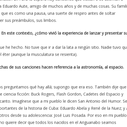
ué a Eduardo Aute, amigo de muchos años y de muchas cosas. Su famil
”, que es como una pausa, una suerte de respiro antes de soltar
er sus preámbulos, sus limbos.
n este contexto, ¿cómo vivió la experiencia de lanzar y presentar s
e he hecho. No tuve que ir a dar la lata a ningún sitio. Nadie tuvo q
l éter (aunque la musculatura se resienta).
as de sus canciones hacen referencia a la astronomía, al espacio.
nos preguntamos qué hay allá; supongo que era eso. También dije que
e ciencia ficción: Buck Rogers, Flash Gordon, Cadetes del Espacio y
 canto. Imagínese que a mi pueblo le dicen San Antonio del Humor. S
ortantes de la historia de Cuba: Eduardo Abela y René de la Nuez; y 
sotros desde su adolescencia: José Luis Posada. Por eso en mi pueblo
no quiere decir que todos los nacidos en el Ariguanabo seamos