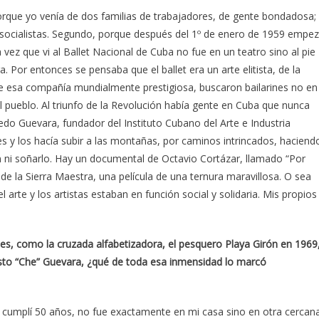
rque yo venía de dos familias de trabajadores, de gente bondadosa;
 socialistas. Segundo, porque después del 1º de enero de 1959 empe
 vez que vi al Ballet Nacional de Cuba no fue en un teatro sino al pie
a. Por entonces se pensaba que el ballet era un arte elitista, de la
de esa compañía mundialmente prestigiosa, buscaron bailarines no en
el pueblo. Al triunfo de la Revolución había gente en Cuba que nunca
fredo Guevara, fundador del Instituto Cubano del Arte e Industria
 y los hacía subir a las montañas, por caminos intrincados, haciend
n ni soñarlo. Hay un documental de Octavio Cortázar, llamado “Por
e la Sierra Maestra, una película de una ternura maravillosa. O sea
 arte y los artistas estaban en función social y solidaria. Mis propios
es, como la cruzada alfabetizadora, el pesquero Playa Girón en 1969
sto “Che” Guevara,
¿qué de toda esa inmensidad lo marcó
ue cumplí 50 años, no fue exactamente en mi casa sino en otra cercan