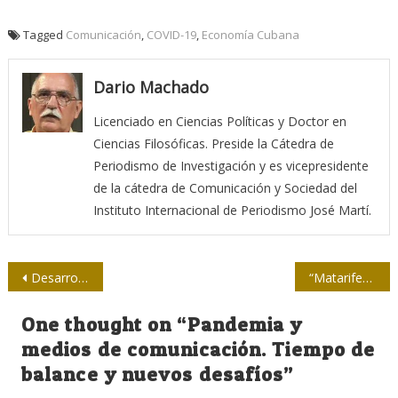
Tagged
Comunicación
,
COVID-19
,
Economía Cubana
Dario Machado
Licenciado en Ciencias Políticas y Doctor en
Ciencias Filosóficas. Preside la Cátedra de
Periodismo de Investigación y es vicepresidente
de la cátedra de Comunicación y Sociedad del
Instituto Internacional de Periodismo José Martí.
Navegación
Desarrolla Cuba estudios genéticos vinculados a la evolución de la COVID-19
“Matarife” o la historia de un pueblo que se extermina a sí mismo
de
One thought on “
Pandemia y
entradas
medios de comunicación. Tiempo de
balance y nuevos desafíos
”