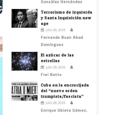
González Hernández
Terrorismo de izquierda
y Santa Inquisición new
age
julio 28, 2026
Fernando Buen Abad
Domínguez
El azúcar de las
estrellas
julio 28, 2026
Frei Betto
Cuba en la encrucijada
del “nuevo orden
trumpista/fascista”
julio 28, 2026
Enrique Ubieta Gómez.