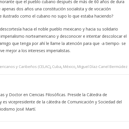
 ignorante que el pueblo cubano después de más de 60 años de dura
 apenas dos años una constitución socialista y de vocación
 e ilustrado como el cubano no supo lo que estaba haciendo?
escortesía hacia el noble pueblo mexicano y hacia su solidario
el imperialismo norteamericano y desconocer e intentar descolocar el
 amigo que tenga por ahí le llame la atención para que -a tiempo- se
ve mejor a los intereses imperialistas.
ricanos y Caribeños (CELAC)
,
Cuba
,
México
,
Miguel Díaz-Canel Bermúdez
cas y Doctor en Ciencias Filosóficas. Preside la Cátedra de
y es vicepresidente de la cátedra de Comunicación y Sociedad del
riodismo José Martí.