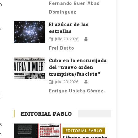
Fernando Buen Abad
n
Domínguez
El azúcar de las
,
estrellas
julio 28, 2026
Frei Betto
Cuba en la encrucijada
del “nuevo orden
trumpista/fascista”
julio 28, 2026
Enrique Ubieta Gómez.
l
EDITORIAL PABLO
s
EDITORIAL PABLO
,
Libros en venta