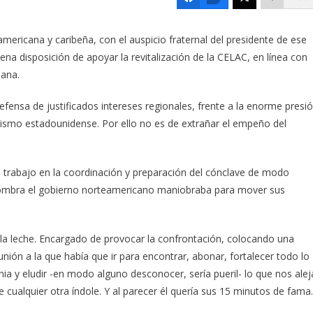
mericana y caribeña, con el auspicio fraternal del presidente de ese
a disposición de apoyar la revitalización de la CELAC, en línea con
bana.
fensa de justificados intereses regionales, frente a la enorme presi
alismo estadounidense. Por ello no es de extrañar el empeño del
 trabajo en la coordinación y preparación del cónclave de modo
sombra el gobierno norteamericano maniobraba para mover sus
la leche. Encargado de provocar la confrontación, colocando una
unión a la que había que ir para encontrar, abonar, fortalecer todo lo
ia y eludir -en modo alguno desconocer, sería pueril- lo que nos alej
cualquier otra índole. Y al parecer él quería sus 15 minutos de fama.