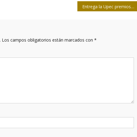
Entrega la Upec premios 26 de Julio a Cubadebate
.
Los campos obligatorios están marcados con
*