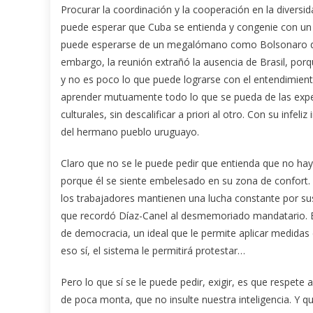
Procurar la coordinación y la cooperación en la diversida
puede esperar que Cuba se entienda y congenie con un 
puede esperarse de un megalómano como Bolsonaro que 
embargo, la reunión extrañó la ausencia de Brasil, por
y no es poco lo que puede lograrse con el entendimient
aprender mutuamente todo lo que se pueda de las experie
culturales, sin descalificar a priori al otro. Con su infe
del hermano pueblo uruguayo.
Claro que no se le puede pedir que entienda que no hay
porque él se siente embelesado en su zona de confort. T
los trabajadores mantienen una lucha constante por su
que recordó Díaz-Canel al desmemoriado mandatario. Él e
de democracia, un ideal que le permite aplicar medidas d
eso sí, el sistema le permitirá protestar…
Pero lo que sí se le puede pedir, exigir, es que respet
de poca monta, que no insulte nuestra inteligencia. Y q