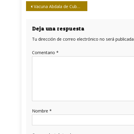
Navegación
Vacuna Abdala de Cuba con elevada efectividad frente a cepa Delta
de
entradas
Deja una respuesta
Tu dirección de correo electrónico no será publicada
Comentario
*
Nombre
*