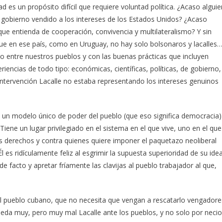
d es un propósito difícil que requiere voluntad política. ¿Acaso alguie
gobierno vendido a los intereses de los Estados Unidos? ¿Acaso
entienda de cooperación, convivencia y multilateralismo? Y sin
que en ese país, como en Uruguay, no hay solo bolsonaros y lacalles…
o entre nuestros pueblos y con las buenas prácticas que incluyen
ncias de todo tipo: económicas, científicas, políticas, de gobierno,
liz intervención Lacalle no estaba representando los intereses genuinos
 un modelo único de poder del pueblo (que eso significa democracia)
iene un lugar privilegiado en el sistema en el que vive, uno en el que
s derechos y contra quienes quiere imponer el paquetazo neoliberal
s ridículamente feliz al esgrimir la supuesta superioridad de su idea
e facto y apretar fríamente las clavijas al pueblo trabajador al que,
e al pueblo cubano, que no necesita que vengan a rescatarlo vengadore
ueda muy, pero muy mal Lacalle ante los pueblos, y no solo por necio