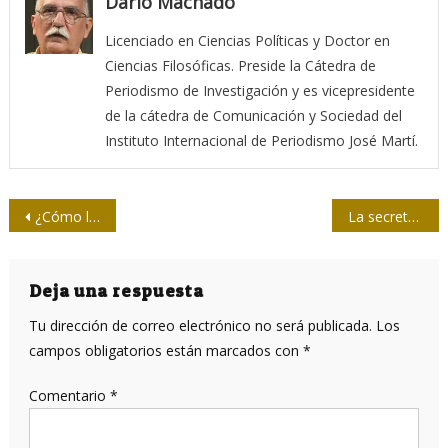
Dario Machado
Licenciado en Ciencias Políticas y Doctor en
Ciencias Filosóficas. Preside la Cátedra de
Periodismo de Investigación y es vicepresidente
de la cátedra de Comunicación y Sociedad del
Instituto Internacional de Periodismo José Martí.
Navegación
¿Cómo le va al país en desarrollo mejor vacunado del mundo?
La secretaria cubana del siglo XX
de
entradas
Deja una respuesta
Tu dirección de correo electrónico no será publicada.
Los
campos obligatorios están marcados con
*
Comentario
*