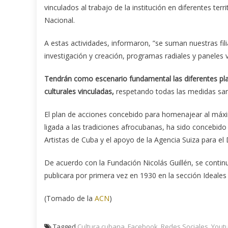
vinculados al trabajo de la institución en diferentes ter
Nacional.
A estas actividades, informaron, ”se suman nuestras fi
investigación y creación, programas radiales y paneles 
Tendrán como escenario fundamental las diferentes plat
culturales vinculadas,
respetando todas las medidas san
El plan de acciones concebido para homenajear al máx
ligada a las tradiciones afrocubanas, ha sido concebido c
Artistas de Cuba y el apoyo de la Agencia Suiza para el
De acuerdo con la Fundación Nicolás Guillén, se contin
publicara por primera vez en 1930 en la sección Ideales 
(Tomado de la
ACN
)
Tagged
Cultura cubana
,
Facebook
,
Redes Sociales
,
Yout