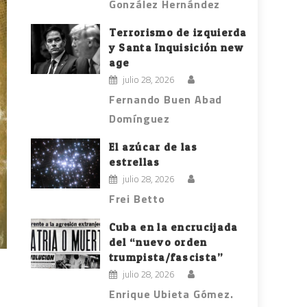
González Hernández
Terrorismo de izquierda
y Santa Inquisición new
age
julio 28, 2026
Fernando Buen Abad
Domínguez
El azúcar de las
estrellas
julio 28, 2026
Frei Betto
Cuba en la encrucijada
del “nuevo orden
trumpista/fascista”
julio 28, 2026
Enrique Ubieta Gómez.