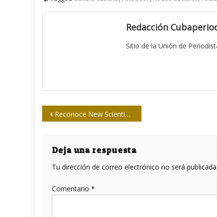
Redacción Cubaperiod
Sitio de la Unión de Periodis
Navegación
Reconoce New Scientist enfrentamiento del gobierno cubano a la COVID-19
de
entradas
Deja una respuesta
Tu dirección de correo electrónico no será publicada
Comentario
*