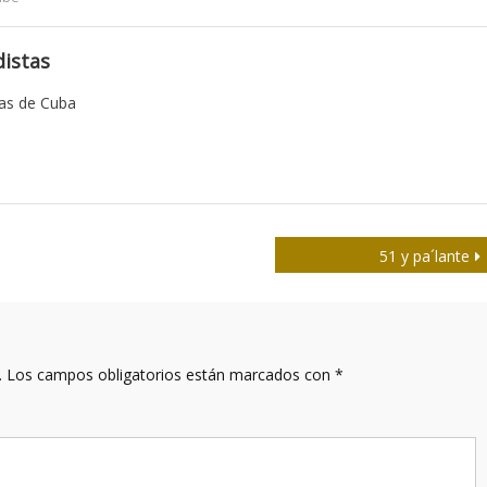
istas
tas de Cuba
51 y pa´lante
.
Los campos obligatorios están marcados con
*