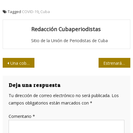
Tagged
COVID-19
,
Cuba
Redacción Cubaperiodistas
Sitio de la Unión de Periodistas de Cuba
Navegación
Una cobertura excepcional en Washington D.C.
Estrenarán audiovisual homenaje al poeta Nicolás Guillén por sus 118 años
de
entradas
Deja una respuesta
Tu dirección de correo electrónico no será publicada.
Los
campos obligatorios están marcados con
*
Comentario
*